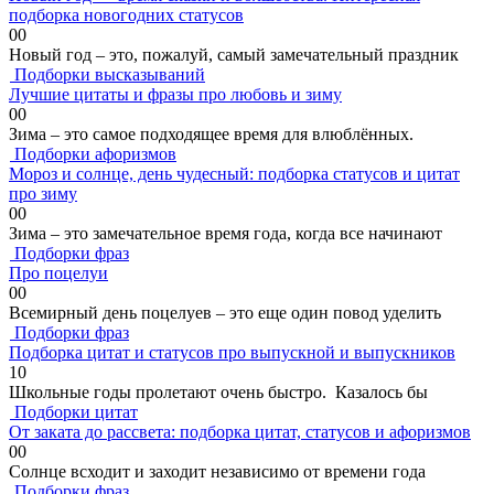
подборка новогодних статусов
0
0
Новый год – это, пожалуй, самый замечательный праздник
Подборки высказываний
Лучшие цитаты и фразы про любовь и зиму
0
0
Зима – это самое подходящее время для влюблённых.
Подборки афоризмов
Мороз и солнце, день чудесный: подборка статусов и цитат
про зиму
0
0
Зима – это замечательное время года, когда все начинают
Подборки фраз
Про поцелуи
0
0
Всемирный день поцелуев – это еще один повод уделить
Подборки фраз
Подборка цитат и статусов про выпускной и выпускников
1
0
Школьные годы пролетают очень быстро. Казалось бы
Подборки цитат
От заката до рассвета: подборка цитат, статусов и афоризмов
0
0
Солнце всходит и заходит независимо от времени года
Подборки фраз