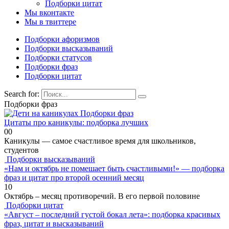
Подборки цитат
Мы вконтакте
Мы в твиттере
Подборки афоризмов
Подборки высказываний
Подборки статусов
Подборки фраз
Подборки цитат
Search for:
Подборки фраз
Подборки фраз
Цитаты про каникулы: подборка лучших
0
0
Каникулы — самое счастливое время для школьников,
студентов
Подборки высказываний
«Нам и октябрь не помешает быть счастливыми!» — подборка
фраз и цитат про второй осенний месяц
1
0
Октябрь – месяц противоречий. В его первой половине
Подборки цитат
«Август – последний густой бокал лета»: подборка красивых
фраз, цитат и высказываний