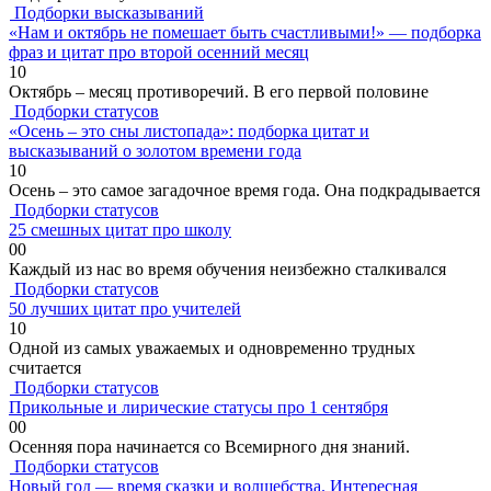
Подборки высказываний
«Нам и октябрь не помешает быть счастливыми!» — подборка
фраз и цитат про второй осенний месяц
1
0
Октябрь – месяц противоречий. В его первой половине
Подборки статусов
«Осень – это сны листопада»: подборка цитат и
высказываний о золотом времени года
1
0
Осень – это самое загадочное время года. Она подкрадывается
Подборки статусов
25 смешных цитат про школу
0
0
Каждый из нас во время обучения неизбежно сталкивался
Подборки статусов
50 лучших цитат про учителей
1
0
Одной из самых уважаемых и одновременно трудных
считается
Подборки статусов
Прикольные и лирические статусы про 1 сентября
0
0
Осенняя пора начинается со Всемирного дня знаний.
Подборки статусов
Новый год — время сказки и волшебства. Интересная