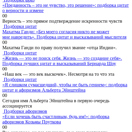
«Преданность – это не чувство, это решение»: подборка цитат
о верности и измене
0
0
Верность – это прямое подтверждение искренности чувств
Подборки цитат
Махатма Ганди: «Без моего согласия никто не может
мне навредить». Подборка цитат и высказываний мыслителя
0
0
Махатма Ганди по праву получил звание «отца Индии».
Подборки цитат
«Жизнь — это не поиск себя. Жизнь — это создание себя».
Подборка лучших цитат и высказываний Бернарда Шоу
0
0
«Наш век — это век выскочек». Несмотря на то что эта
Подборки цитат
«Я слишком сумасшедший, чтобы не быть гением»: подборка
цитат и афоризмов Альберта Эйнштейна
0
0
Сегодня имя Альберта Эйнштейна в первую очередь
ассоциируется
Подборки афоризмов
«Если хочешь быть счастливым, будь им!»: подборка
афоризмов Козьмы Пруткова
0
0