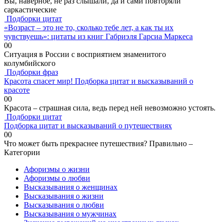
Вы, наверное, не раз слышали, да и сами повторяли
саркастические
Подборки цитат
«Возраст – это не то, сколько тебе лет, а как ты их
чувствуешь»: цитаты из книг Габриэля Гарсиа Маркеса
0
0
Ситуация в России с восприятием знаменитого
колумбийского
Подборки фраз
Красота спасет мир! Подборка цитат и высказываний о
красоте
0
0
Красота – страшная сила, ведь перед ней невозможно устоять.
Подборки цитат
Подборка цитат и высказываний о путешествиях
0
0
Что может быть прекраснее путешествия? Правильно –
Категории
Афоризмы о жизни
Афоризмы о любви
Высказывания о женщинах
Высказывания о жизни
Высказывания о любви
Высказывания о мужчинах