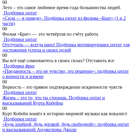
0
0
Лето – это самое любимое время года большинства людей.
Подборки цитат
«Сила — в правде». Подборка цитат из фильма «Брат» (1 и 2
части)
0
0
Фильм «Брат» — это четвёртая по счёту работа
Подборки цитат
Отступать — всегда рано! Подборка мотивирующих цитат для
достижения успеха и своих целей
0
0
Вы всё ещё сомневаетесь в своих силах? Отставить все
Подборки фраз
«Преданность – это не чувство, это решение»: подборка цитат
о верности и измене
0
0
Верность – это прямое подтверждение искренности чувств
Подборки цитат
Жизнь – это то, что ты строишь. Подборка цитат и
высказываний Курта Кобейна
0
0
Курт Кобейн вошёл в историю мировой музыки как вокалист
Подборки цитат
«Будь храброй, будь дерзкой, будь свободной»: подборка цитат
и высказываний Анджелины Джоли