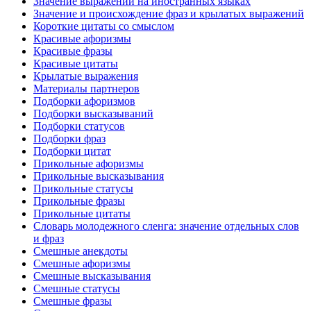
Значение выражений на иностранных языках
Значение и происхождение фраз и крылатых выражений
Короткие цитаты со смыслом
Красивые афоризмы
Красивые фразы
Красивые цитаты
Крылатые выражения
Материалы партнеров
Подборки афоризмов
Подборки высказываний
Подборки статусов
Подборки фраз
Подборки цитат
Прикольные афоризмы
Прикольные высказывания
Прикольные статусы
Прикольные фразы
Прикольные цитаты
Словарь молодежного сленга: значение отдельных слов
и фраз
Смешные анекдоты
Смешные афоризмы
Смешные высказывания
Смешные статусы
Смешные фразы