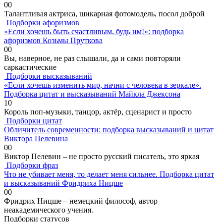
0
0
Талантливая актриса, шикарная фотомодель, посол доброй
Подборки афоризмов
«Если хочешь быть счастливым, будь им!»: подборка
афоризмов Козьмы Пруткова
0
0
Вы, наверное, не раз слышали, да и сами повторяли
саркастические
Подборки высказываний
«Если хочешь изменить мир, начни с человека в зеркале».
Подборка цитат и высказываний Майкла Джексона
1
0
Король поп-музыки, танцор, актёр, сценарист и просто
Подборки цитат
Обличитель современности: подборка высказываний и цитат
Виктора Пелевина
0
0
Виктор Пелевин – не просто русский писатель, это яркая
Подборки фраз
Что не убивает меня, то делает меня сильнее. Подборка цитат
и высказываний Фридриха Ницше
0
0
Фридрих Ницше – немецкий философ, автор
неакадемического учения.
Подборки статусов