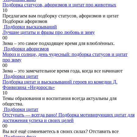
Подборка статусов, афоризмов и цитат про животных
1
0
Предлагаем вам подборку статусов, афоризмов и цитат
Подборки афоризмов
Подборки высказываний
Лучшие цитаты и фразы про любовь и зиму
0
0
Зима – это самое подходящее время для влюблённых.
Подборки афоризмов
Мороз и солнце, день чудесный: подборка статусов и цитат
про зиму
0
0
Зима – это замечательное время года, когда все начинают
Подборки цитат
Подборка цитат и высказываний героев из комедии Д.
Фонвизина «Недоросль»
1
0
Темы образования и воспитания всегда актуальны для
общества.
Подборки цитат
Отступать — всегда рано! Подборка мотивирующих цитат для
достижения успеха и своих целей
0
0
Вы всё ещё сомневаетесь в своих силах? Отставить все
Подборки фраз