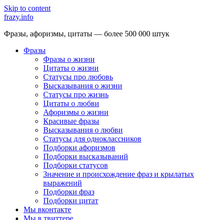
Skip to content
frazy.info
Фразы, афоризмы, цитаты — более 500 000 штук
Фразы
Фразы о жизни
Цитаты о жизни
Статусы про любовь
Высказывания о жизни
Статусы про жизнь
Цитаты о любви
Афоризмы о жизни
Красивые фразы
Высказывания о любви
Статусы для одноклассников
Подборки афоризмов
Подборки высказываний
Подборки статусов
Значение и происхождение фраз и крылатых
выражений
Подборки фраз
Подборки цитат
Мы вконтакте
Мы в твиттере