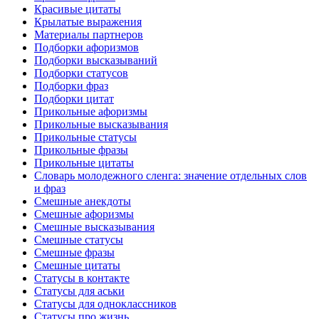
Красивые цитаты
Крылатые выражения
Материалы партнеров
Подборки афоризмов
Подборки высказываний
Подборки статусов
Подборки фраз
Подборки цитат
Прикольные афоризмы
Прикольные высказывания
Прикольные статусы
Прикольные фразы
Прикольные цитаты
Словарь молодежного сленга: значение отдельных слов
и фраз
Смешные анекдоты
Смешные афоризмы
Смешные высказывания
Смешные статусы
Смешные фразы
Смешные цитаты
Статусы в контакте
Статусы для аськи
Статусы для одноклассников
Статусы про жизнь