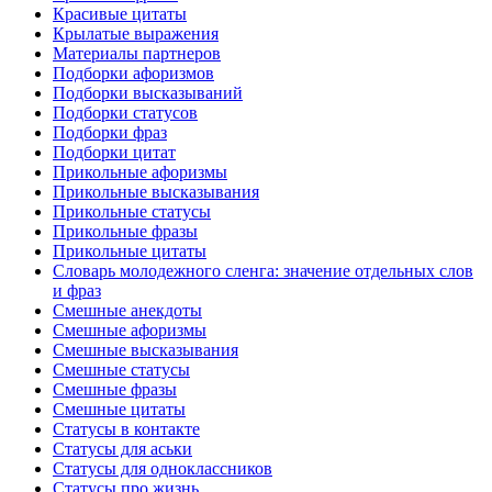
Красивые цитаты
Крылатые выражения
Материалы партнеров
Подборки афоризмов
Подборки высказываний
Подборки статусов
Подборки фраз
Подборки цитат
Прикольные афоризмы
Прикольные высказывания
Прикольные статусы
Прикольные фразы
Прикольные цитаты
Словарь молодежного сленга: значение отдельных слов
и фраз
Смешные анекдоты
Смешные афоризмы
Смешные высказывания
Смешные статусы
Смешные фразы
Смешные цитаты
Статусы в контакте
Статусы для аськи
Статусы для одноклассников
Статусы про жизнь