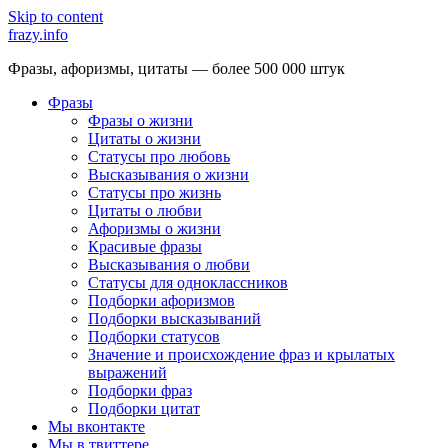
Skip to content
frazy.info
Фразы, афоризмы, цитаты — более 500 000 штук
Фразы
Фразы о жизни
Цитаты о жизни
Статусы про любовь
Высказывания о жизни
Статусы про жизнь
Цитаты о любви
Афоризмы о жизни
Красивые фразы
Высказывания о любви
Статусы для одноклассников
Подборки афоризмов
Подборки высказываний
Подборки статусов
Значение и происхождение фраз и крылатых
выражений
Подборки фраз
Подборки цитат
Мы вконтакте
Мы в твиттере