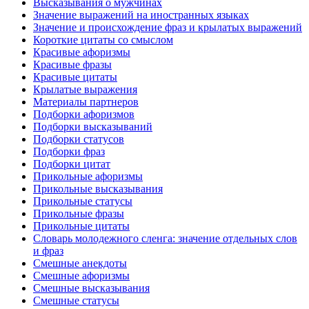
Высказывания о мужчинах
Значение выражений на иностранных языках
Значение и происхождение фраз и крылатых выражений
Короткие цитаты со смыслом
Красивые афоризмы
Красивые фразы
Красивые цитаты
Крылатые выражения
Материалы партнеров
Подборки афоризмов
Подборки высказываний
Подборки статусов
Подборки фраз
Подборки цитат
Прикольные афоризмы
Прикольные высказывания
Прикольные статусы
Прикольные фразы
Прикольные цитаты
Словарь молодежного сленга: значение отдельных слов
и фраз
Смешные анекдоты
Смешные афоризмы
Смешные высказывания
Смешные статусы