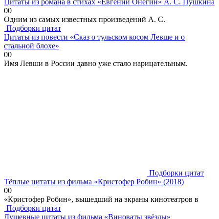
Цитаты из романа в стихах «Евгений Онегин» А. С. Пушкина
0
0
Одним из самых известных произведений А. С.
Подборки цитат
Цитаты из повести «Сказ о тульском косом Левше и о
стальной блохе»
0
0
Имя Левши в России давно уже стало нарицательным.
Подборки цитат
Тёплые цитаты из фильма «Кристофер Робин» (2018)
0
0
«Кристофер Робин», вышедший на экраны кинотеатров в
Подборки цитат
Душевные цитаты из фильма «Виноваты звёзды»