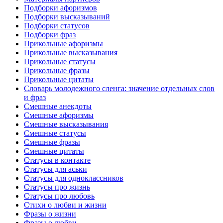
Подборки афоризмов
Подборки высказываний
Подборки статусов
Подборки фраз
Прикольные афоризмы
Прикольные высказывания
Прикольные статусы
Прикольные фразы
Прикольные цитаты
Словарь молодежного сленга: значение отдельных слов
и фраз
Смешные анекдоты
Смешные афоризмы
Смешные высказывания
Смешные статусы
Смешные фразы
Смешные цитаты
Статусы в контакте
Статусы для аськи
Статусы для одноклассников
Статусы про жизнь
Статусы про любовь
Стихи о любви и жизни
Фразы о жизни
Фразы о любви