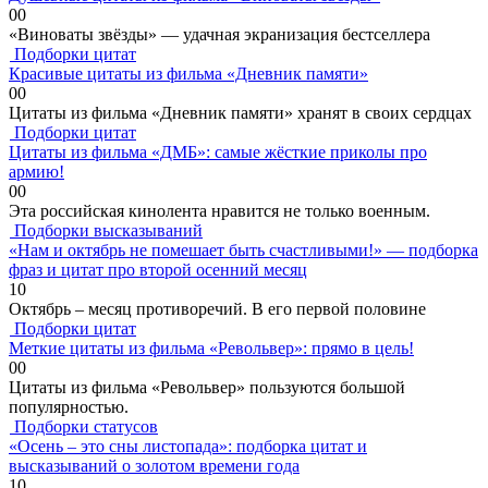
0
0
«Виноваты звёзды» — удачная экранизация бестселлера
Подборки цитат
Красивые цитаты из фильма «Дневник памяти»
0
0
Цитаты из фильма «Дневник памяти» хранят в своих сердцах
Подборки цитат
Цитаты из фильма «ДМБ»: самые жёсткие приколы про
армию!
0
0
Эта российская кинолента нравится не только военным.
Подборки высказываний
«Нам и октябрь не помешает быть счастливыми!» — подборка
фраз и цитат про второй осенний месяц
1
0
Октябрь – месяц противоречий. В его первой половине
Подборки цитат
Меткие цитаты из фильма «Револьвер»: прямо в цель!
0
0
Цитаты из фильма «Револьвер» пользуются большой
популярностью.
Подборки статусов
«Осень – это сны листопада»: подборка цитат и
высказываний о золотом времени года
1
0