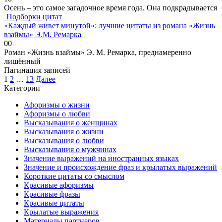
Осень – это самое загадочное время года. Она подкрадывается
Подборки цитат
«Каждый живет минутой»: лучшие цитаты из романа «Жизнь
взаймы» Э.М. Ремарка
0
0
Роман «Жизнь взаймы» Э. М. Ремарка, преднамеренно
лишённый
Пагинация записей
1
2
…
13
Далее
Категории
Афоризмы о жизни
Афоризмы о любви
Высказывания о женщинах
Высказывания о жизни
Высказывания о любви
Высказывания о мужчинах
Значение выражений на иностранных языках
Значение и происхождение фраз и крылатых выражений
Короткие цитаты со смыслом
Красивые афоризмы
Красивые фразы
Красивые цитаты
Крылатые выражения
Материалы партнеров