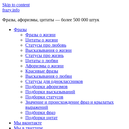
Skip to content
frazy.info
Фразы, афоризмы, цитаты — более 500 000 штук
Фразы
Фразы о жизни
Цитаты о жизни
Статусы про любовь
Высказывания о жизни
Статусы про жизнь
Цитаты о любви
Афоризмы о жизни
Красивые фразы
Высказывания о любви
Статусы для одноклассников
Подборки афоризмов
Подборки высказываний
Подборки статусов
Значение и происхождение фраз и крылатых
выражений
Подборки фраз
Подборки цитат
Мы вконтакте
Мы в твиттере