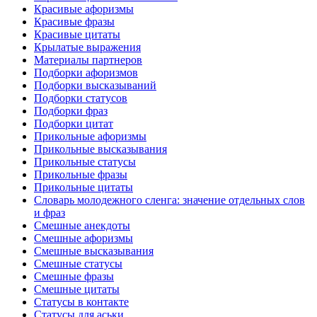
Красивые афоризмы
Красивые фразы
Красивые цитаты
Крылатые выражения
Материалы партнеров
Подборки афоризмов
Подборки высказываний
Подборки статусов
Подборки фраз
Подборки цитат
Прикольные афоризмы
Прикольные высказывания
Прикольные статусы
Прикольные фразы
Прикольные цитаты
Словарь молодежного сленга: значение отдельных слов
и фраз
Смешные анекдоты
Смешные афоризмы
Смешные высказывания
Смешные статусы
Смешные фразы
Смешные цитаты
Статусы в контакте
Статусы для аськи