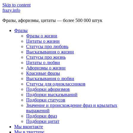
Skip to content
frazy.info
Фразы, афоризмы, цитаты — более 500 000 штук
Фразы
Фразы о жизни
Цитаты о жизни
Статусы про любовь
Высказывания о жизни
Статусы про жизнь
Цитаты о любви
Афоризмы о жизни
Красивые фразы
Высказывания о любви
Статусы для одноклассников
Подборки афоризмов
Подборки высказываний
Подборки статусов
Значение и происхождение фраз и крылатых
выражений
Подборки фраз
Подборки цитат
Мы вконтакте
Мы в твиттере