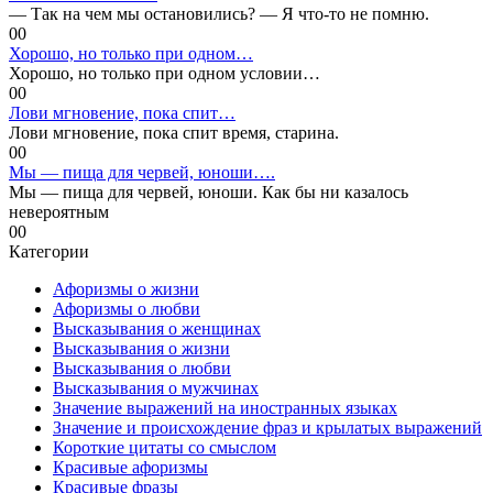
— Так на чем мы остановились? — Я что-то не помню.
0
0
Хорошо, но только при одном…
Хорошо, но только при одном условии…
0
0
Лови мгновение, пока спит…
Лови мгновение, пока спит время, старина.
0
0
Мы — пища для червей, юноши….
Мы — пища для червей, юноши. Как бы ни казалось
невероятным
0
0
Категории
Афоризмы о жизни
Афоризмы о любви
Высказывания о женщинах
Высказывания о жизни
Высказывания о любви
Высказывания о мужчинах
Значение выражений на иностранных языках
Значение и происхождение фраз и крылатых выражений
Короткие цитаты со смыслом
Красивые афоризмы
Красивые фразы