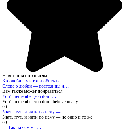
Навигация по записям
Кто любил, уж тот любить не…
Слова о любви — постоянны и…
Вам также может понравиться
You’ll remember you don’t…
You’ll remember you don’t believe in any
0
0
Знать путь и идти по нему —…
Знать путь и идти по нему — не одно и то же.
0
0
— Так на чем мы…