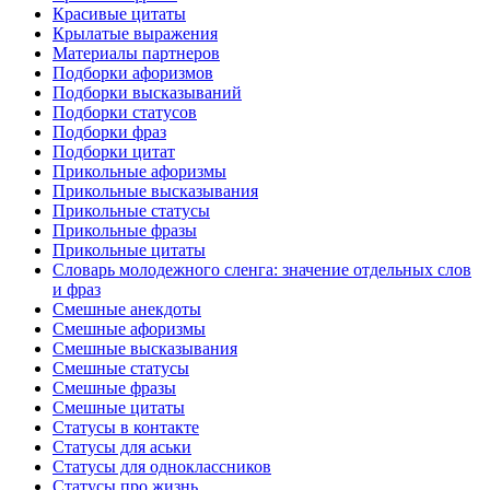
Красивые цитаты
Крылатые выражения
Материалы партнеров
Подборки афоризмов
Подборки высказываний
Подборки статусов
Подборки фраз
Подборки цитат
Прикольные афоризмы
Прикольные высказывания
Прикольные статусы
Прикольные фразы
Прикольные цитаты
Словарь молодежного сленга: значение отдельных слов
и фраз
Смешные анекдоты
Смешные афоризмы
Смешные высказывания
Смешные статусы
Смешные фразы
Смешные цитаты
Статусы в контакте
Статусы для аськи
Статусы для одноклассников
Статусы про жизнь