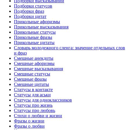
Подборки высказываний
Подборки статусов
Подборки фраз
Подборки цитат
Прикольные афоризмы
Прикольные высказывания
Прикольные статусы
Прикольные фразы
Прикольные цитаты
Словарь молодежного сленга: значение отдельных слов
и фраз
Смешные анекдоты
Смешные афоризмы
Смешные высказывания
Смешные статусы
Смешные фразы
Смешные цитаты
Статусы в контакте
Статусы для аськи
Статусы для одноклассников
Статусы про жизнь
Статусы про любовь
Стихи о любви и жизни
Фразы о жизни
Фразы о любви