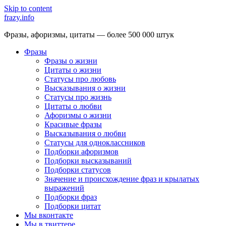
Skip to content
frazy.info
Фразы, афоризмы, цитаты — более 500 000 штук
Фразы
Фразы о жизни
Цитаты о жизни
Статусы про любовь
Высказывания о жизни
Статусы про жизнь
Цитаты о любви
Афоризмы о жизни
Красивые фразы
Высказывания о любви
Статусы для одноклассников
Подборки афоризмов
Подборки высказываний
Подборки статусов
Значение и происхождение фраз и крылатых
выражений
Подборки фраз
Подборки цитат
Мы вконтакте
Мы в твиттере