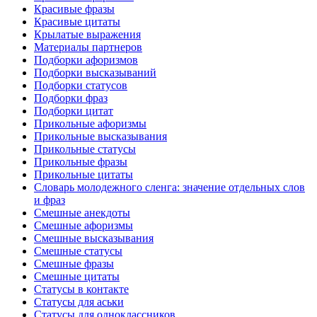
Красивые фразы
Красивые цитаты
Крылатые выражения
Материалы партнеров
Подборки афоризмов
Подборки высказываний
Подборки статусов
Подборки фраз
Подборки цитат
Прикольные афоризмы
Прикольные высказывания
Прикольные статусы
Прикольные фразы
Прикольные цитаты
Словарь молодежного сленга: значение отдельных слов
и фраз
Смешные анекдоты
Смешные афоризмы
Смешные высказывания
Смешные статусы
Смешные фразы
Смешные цитаты
Статусы в контакте
Статусы для аськи
Статусы для одноклассников