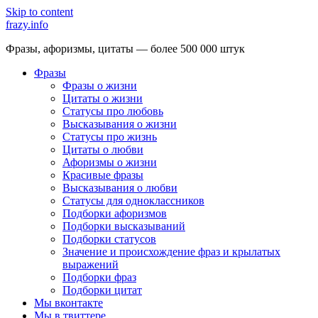
Skip to content
frazy.info
Фразы, афоризмы, цитаты — более 500 000 штук
Фразы
Фразы о жизни
Цитаты о жизни
Статусы про любовь
Высказывания о жизни
Статусы про жизнь
Цитаты о любви
Афоризмы о жизни
Красивые фразы
Высказывания о любви
Статусы для одноклассников
Подборки афоризмов
Подборки высказываний
Подборки статусов
Значение и происхождение фраз и крылатых
выражений
Подборки фраз
Подборки цитат
Мы вконтакте
Мы в твиттере