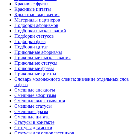
Красивые фразы
Красивые цитаты
Крылатые выражения
Материалы партнеров
Подборки афоризмов
Подборки высказываний
Подборки статусов
Подборки фраз
Подборки цитат
Прикольные афоризмы
Прикольные высказывания
Прикольные статусы
Прикольные фразы
Прикольные цитаты
Словарь молодежного сленга: значение отдельных слов
и фраз
Смешные анекдоты
Смешные афоризмы
Смешные высказывания
Смешные статусы
Смешные фразы
Смешные цитаты
Статусы в контакте
Статусы для аськи
Статусы для одноклассников