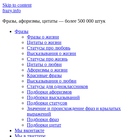
Skip to content
frazy.info
Фразы, афоризмы, цитаты — более 500 000 штук
Фразы
Фразы о жизни
Цитаты о жизни
Статусы про любовь
Высказывания о жизни
Статусы про жизнь
Цитаты о любви
Афоризмы о жизни
Красивые фразы
Высказывания о любви
Статусы для одноклассников
Подборки афоризмов
Подборки высказываний
Подборки статусов
Значение и происхождение фраз и крылатых
выражений
Подборки фраз
Подборки цитат
Мы вконтакте
Мы в твиттере