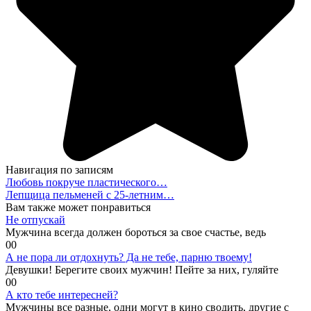
Навигация по записям
Любовь покруче пластического…
Лепщица пельменей с 25-летним…
Вам также может понравиться
Не отпускай
Мужчина всегда должен бороться за свое счастье, ведь
0
0
А не пора ли отдохнуть? Да не тебе, парню твоему!
Девушки! Берегите своих мужчин! Пейте за них, гуляйте
0
0
А кто тебе интересней?
Мужчины все разные, одни могут в кино сводить, другие с