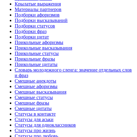
Крылатые выражения
Материалы партнеров
Подборки афоризмов
Подборки высказываний
Подборки статусов
Подборки фраз
Подборки цитат
Прикольные афоризмы
Прикольные высказывания
Прикольные статусы
Прикольные фразы
Прикольные цитаты
Словарь молодежного сленга: значение отдельных слов
и фраз
Смешные анекдоты
Смешные афоризмы
Смешные высказывания
Смешные статусы
Смешные фразы
Смешные цитаты
Статусы в контакте
Статусы для аськи
Статусы для одноклассников
Статусы про жизнь
Статусы про любовь