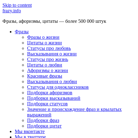
Skip to content
frazy.info
Фразы, афоризмы, цитаты — более 500 000 штук
Фразы
Фразы о жизни
Цитаты о жизни
Статусы про любовь
Высказывания о жизни
Статусы про жизнь
Цитаты о любви
Афоризмы о жизни
Красивые фразы
Высказывания о любви
Статусы для одноклассников
Подборки афоризмов
Подборки высказываний
Подборки статусов
Значение и происхождение фраз и крылатых
выражений
Подборки фраз
Подборки цитат
Мы вконтакте
Мы в твиттере