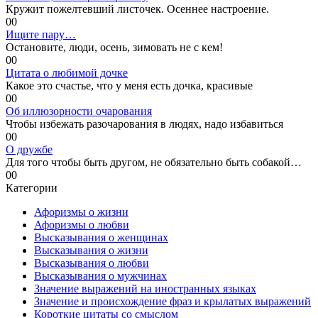
Кружит пожелтевший листочек. Осеннее настроение.
0
0
Ищите пару…
Остановите, люди, осень, зимовать не с кем!
0
0
Цитата о любимой дочке
Какое это счастье, что у меня есть дочка, красивые
0
0
Об иллюзорности очарования
Чтобы избежать разочарования в людях, надо избавиться
0
0
О дружбе
Для того чтобы быть другом, не обязательно быть собакой…
0
0
Категории
Афоризмы о жизни
Афоризмы о любви
Высказывания о женщинах
Высказывания о жизни
Высказывания о любви
Высказывания о мужчинах
Значение выражений на иностранных языках
Значение и происхождение фраз и крылатых выражений
Короткие цитаты со смыслом