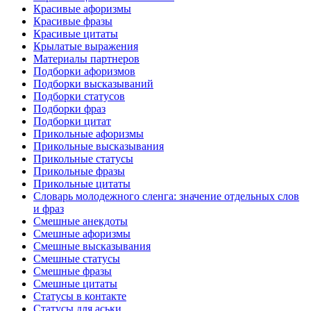
Красивые афоризмы
Красивые фразы
Красивые цитаты
Крылатые выражения
Материалы партнеров
Подборки афоризмов
Подборки высказываний
Подборки статусов
Подборки фраз
Подборки цитат
Прикольные афоризмы
Прикольные высказывания
Прикольные статусы
Прикольные фразы
Прикольные цитаты
Словарь молодежного сленга: значение отдельных слов
и фраз
Смешные анекдоты
Смешные афоризмы
Смешные высказывания
Смешные статусы
Смешные фразы
Смешные цитаты
Статусы в контакте
Статусы для аськи