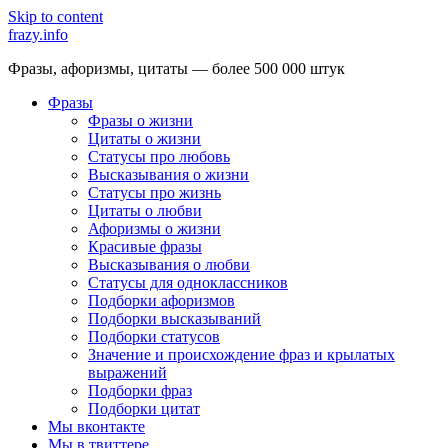
Skip to content
frazy.info
Фразы, афоризмы, цитаты — более 500 000 штук
Фразы
Фразы о жизни
Цитаты о жизни
Статусы про любовь
Высказывания о жизни
Статусы про жизнь
Цитаты о любви
Афоризмы о жизни
Красивые фразы
Высказывания о любви
Статусы для одноклассников
Подборки афоризмов
Подборки высказываний
Подборки статусов
Значение и происхождение фраз и крылатых
выражений
Подборки фраз
Подборки цитат
Мы вконтакте
Мы в твиттере