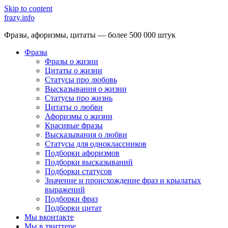
Skip to content
frazy.info
Фразы, афоризмы, цитаты — более 500 000 штук
Фразы
Фразы о жизни
Цитаты о жизни
Статусы про любовь
Высказывания о жизни
Статусы про жизнь
Цитаты о любви
Афоризмы о жизни
Красивые фразы
Высказывания о любви
Статусы для одноклассников
Подборки афоризмов
Подборки высказываний
Подборки статусов
Значение и происхождение фраз и крылатых
выражений
Подборки фраз
Подборки цитат
Мы вконтакте
Мы в твиттере