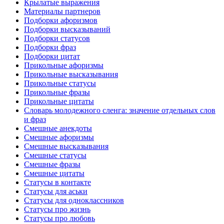
Крылатые выражения
Материалы партнеров
Подборки афоризмов
Подборки высказываний
Подборки статусов
Подборки фраз
Подборки цитат
Прикольные афоризмы
Прикольные высказывания
Прикольные статусы
Прикольные фразы
Прикольные цитаты
Словарь молодежного сленга: значение отдельных слов
и фраз
Смешные анекдоты
Смешные афоризмы
Смешные высказывания
Смешные статусы
Смешные фразы
Смешные цитаты
Статусы в контакте
Статусы для аськи
Статусы для одноклассников
Статусы про жизнь
Статусы про любовь