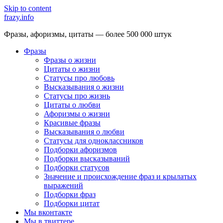
Skip to content
frazy.info
Фразы, афоризмы, цитаты — более 500 000 штук
Фразы
Фразы о жизни
Цитаты о жизни
Статусы про любовь
Высказывания о жизни
Статусы про жизнь
Цитаты о любви
Афоризмы о жизни
Красивые фразы
Высказывания о любви
Статусы для одноклассников
Подборки афоризмов
Подборки высказываний
Подборки статусов
Значение и происхождение фраз и крылатых
выражений
Подборки фраз
Подборки цитат
Мы вконтакте
Мы в твиттере