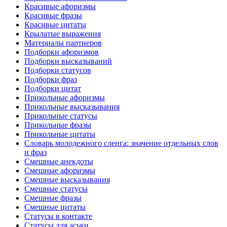
Красивые афоризмы
Красивые фразы
Красивые цитаты
Крылатые выражения
Материалы партнеров
Подборки афоризмов
Подборки высказываний
Подборки статусов
Подборки фраз
Подборки цитат
Прикольные афоризмы
Прикольные высказывания
Прикольные статусы
Прикольные фразы
Прикольные цитаты
Словарь молодежного сленга: значение отдельных слов
и фраз
Смешные анекдоты
Смешные афоризмы
Смешные высказывания
Смешные статусы
Смешные фразы
Смешные цитаты
Статусы в контакте
Статусы для аськи