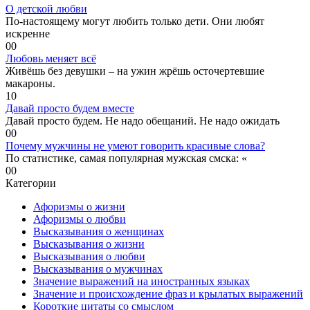
О детской любви
По-настоящему могут любить только дети. Они любят
искренне
0
0
Любовь меняет всё
Живёшь без девушки – на ужин жрёшь осточертевшие
макароны.
1
0
Давай просто будем вместе
Давай просто будем. Не надо обещаний. Не надо ожидать
0
0
Почему мужчины не умеют говорить красивые слова?
По статистике, самая популярная мужская смска: «
0
0
Категории
Афоризмы о жизни
Афоризмы о любви
Высказывания о женщинах
Высказывания о жизни
Высказывания о любви
Высказывания о мужчинах
Значение выражений на иностранных языках
Значение и происхождение фраз и крылатых выражений
Короткие цитаты со смыслом