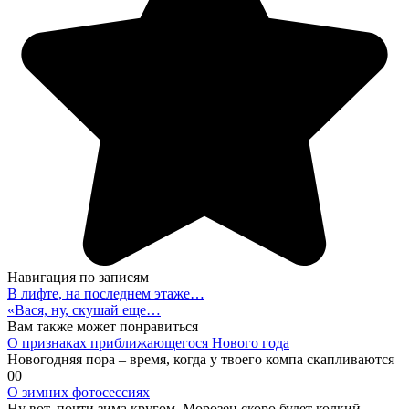
Навигация по записям
В лифте, на последнем этаже…
«Вася, ну, скушай еще…
Вам также может понравиться
О признаках приближающегося Нового года
Новогодняя пора – время, когда у твоего компа скапливаются
0
0
О зимних фотосессиях
Ну вот, почти зима кругом. Морозец скоро будет колкий.