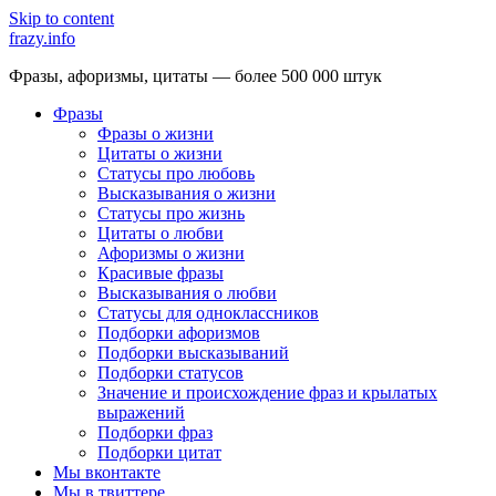
Skip to content
frazy.info
Фразы, афоризмы, цитаты — более 500 000 штук
Фразы
Фразы о жизни
Цитаты о жизни
Статусы про любовь
Высказывания о жизни
Статусы про жизнь
Цитаты о любви
Афоризмы о жизни
Красивые фразы
Высказывания о любви
Статусы для одноклассников
Подборки афоризмов
Подборки высказываний
Подборки статусов
Значение и происхождение фраз и крылатых
выражений
Подборки фраз
Подборки цитат
Мы вконтакте
Мы в твиттере