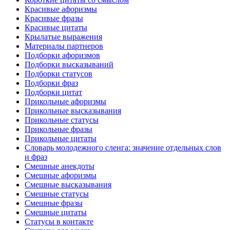
Красивые афоризмы
Красивые фразы
Красивые цитаты
Крылатые выражения
Материалы партнеров
Подборки афоризмов
Подборки высказываний
Подборки статусов
Подборки фраз
Подборки цитат
Прикольные афоризмы
Прикольные высказывания
Прикольные статусы
Прикольные фразы
Прикольные цитаты
Словарь молодежного сленга: значение отдельных слов
и фраз
Смешные анекдоты
Смешные афоризмы
Смешные высказывания
Смешные статусы
Смешные фразы
Смешные цитаты
Статусы в контакте