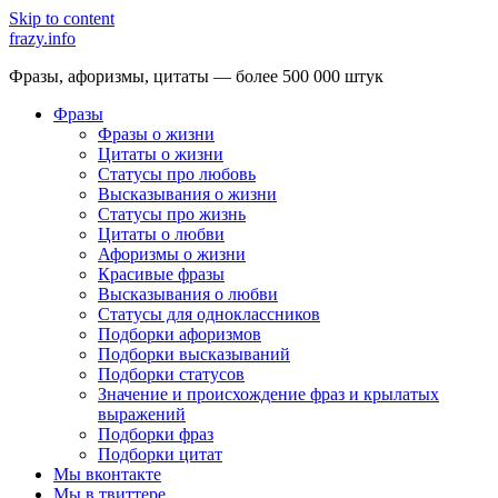
Skip to content
frazy.info
Фразы, афоризмы, цитаты — более 500 000 штук
Фразы
Фразы о жизни
Цитаты о жизни
Статусы про любовь
Высказывания о жизни
Статусы про жизнь
Цитаты о любви
Афоризмы о жизни
Красивые фразы
Высказывания о любви
Статусы для одноклассников
Подборки афоризмов
Подборки высказываний
Подборки статусов
Значение и происхождение фраз и крылатых
выражений
Подборки фраз
Подборки цитат
Мы вконтакте
Мы в твиттере