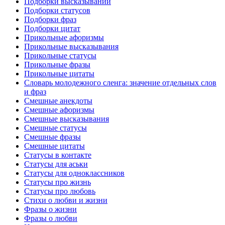
Подборки высказываний
Подборки статусов
Подборки фраз
Подборки цитат
Прикольные афоризмы
Прикольные высказывания
Прикольные статусы
Прикольные фразы
Прикольные цитаты
Словарь молодежного сленга: значение отдельных слов
и фраз
Смешные анекдоты
Смешные афоризмы
Смешные высказывания
Смешные статусы
Смешные фразы
Смешные цитаты
Статусы в контакте
Статусы для аськи
Статусы для одноклассников
Статусы про жизнь
Статусы про любовь
Стихи о любви и жизни
Фразы о жизни
Фразы о любви