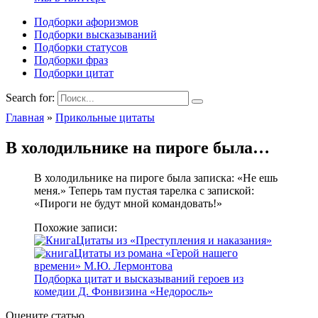
Подборки афоризмов
Подборки высказываний
Подборки статусов
Подборки фраз
Подборки цитат
Search for:
Главная
»
Прикольные цитаты
В холодильнике на пироге была…
В холодильнике на пироге была записка: «Не ешь
меня.» Теперь там пустая тарелка с запиской:
«Пироги не будут мной командовать!»
Похожие записи:
Цитаты из «Преступления и наказания»
Цитаты из романа «Герой нашего
времени» М.Ю. Лермонтова
Подборка цитат и высказываний героев из
комедии Д. Фонвизина «Недоросль»
Оцените статью