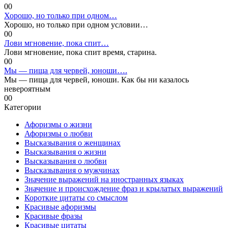
0
0
Хорошо, но только при одном…
Хорошо, но только при одном условии…
0
0
Лови мгновение, пока спит…
Лови мгновение, пока спит время, старина.
0
0
Мы — пища для червей, юноши….
Мы — пища для червей, юноши. Как бы ни казалось
невероятным
0
0
Категории
Афоризмы о жизни
Афоризмы о любви
Высказывания о женщинах
Высказывания о жизни
Высказывания о любви
Высказывания о мужчинах
Значение выражений на иностранных языках
Значение и происхождение фраз и крылатых выражений
Короткие цитаты со смыслом
Красивые афоризмы
Красивые фразы
Красивые цитаты