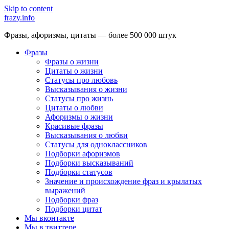
Skip to content
frazy.info
Фразы, афоризмы, цитаты — более 500 000 штук
Фразы
Фразы о жизни
Цитаты о жизни
Статусы про любовь
Высказывания о жизни
Статусы про жизнь
Цитаты о любви
Афоризмы о жизни
Красивые фразы
Высказывания о любви
Статусы для одноклассников
Подборки афоризмов
Подборки высказываний
Подборки статусов
Значение и происхождение фраз и крылатых
выражений
Подборки фраз
Подборки цитат
Мы вконтакте
Мы в твиттере