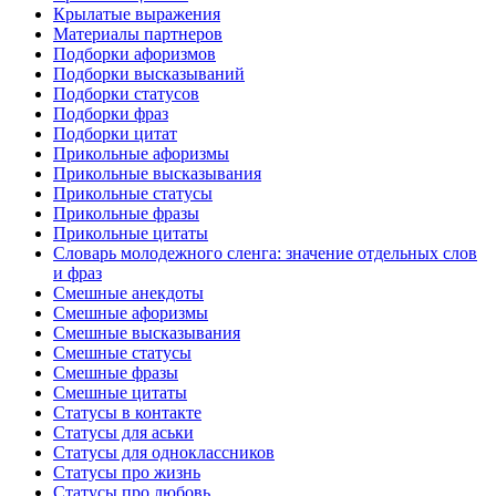
Крылатые выражения
Материалы партнеров
Подборки афоризмов
Подборки высказываний
Подборки статусов
Подборки фраз
Подборки цитат
Прикольные афоризмы
Прикольные высказывания
Прикольные статусы
Прикольные фразы
Прикольные цитаты
Словарь молодежного сленга: значение отдельных слов
и фраз
Смешные анекдоты
Смешные афоризмы
Смешные высказывания
Смешные статусы
Смешные фразы
Смешные цитаты
Статусы в контакте
Статусы для аськи
Статусы для одноклассников
Статусы про жизнь
Статусы про любовь