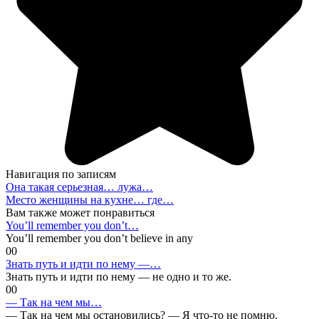
Навигация по записям
Она такая серьезная… лужа…
Место женщины на кухне… где…
Вам также может понравиться
You’ll remember you don’t…
You’ll remember you don’t believe in any
0
0
Знать путь и идти по нему —…
Знать путь и идти по нему — не одно и то же.
0
0
— Так на чем мы…
— Так на чем мы остановились? — Я что-то не помню.