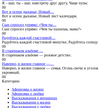
Я – шаг, ты – шаг, навстречу друг другу, Чаще пульс
0
0
Вот и осени дыханье, Новый…
Вот и осени дыханье, Новый лист календаря.
0
0
Сын спросил упрямо: «Чем ты…
Сын спросил упрямо: «Чем ты пахнешь, мама?»
0
0
Радуйтесь каждой счастливой…
Радуйтесь каждой счастливой минутке, Радуйтесь солнцу
0
0
В стареньком альбоме …
В стареньком альбоме — розовое детство.
0
0
Наверно, в жизни главное —…
Наверно, в жизни главное — семья. Огонь свечи и уголок
укромный.
0
0
Категории
Афоризмы о жизни
Афоризмы о любви
Высказывания о женщинах
Высказывания о жизни
Высказывания о любви