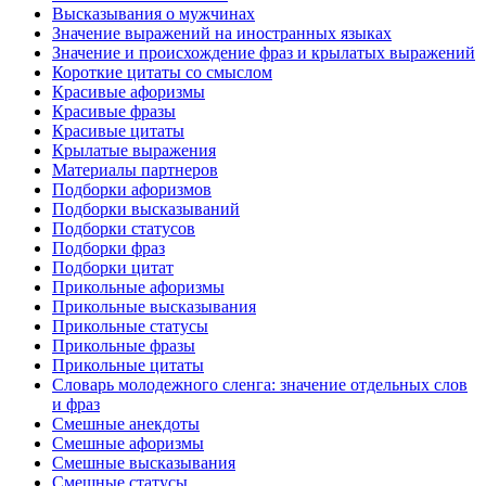
Высказывания о мужчинах
Значение выражений на иностранных языках
Значение и происхождение фраз и крылатых выражений
Короткие цитаты со смыслом
Красивые афоризмы
Красивые фразы
Красивые цитаты
Крылатые выражения
Материалы партнеров
Подборки афоризмов
Подборки высказываний
Подборки статусов
Подборки фраз
Подборки цитат
Прикольные афоризмы
Прикольные высказывания
Прикольные статусы
Прикольные фразы
Прикольные цитаты
Словарь молодежного сленга: значение отдельных слов
и фраз
Смешные анекдоты
Смешные афоризмы
Смешные высказывания
Смешные статусы