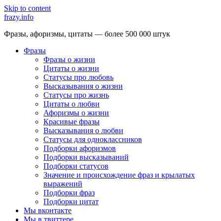
Skip to content
frazy.info
Фразы, афоризмы, цитаты — более 500 000 штук
Фразы
Фразы о жизни
Цитаты о жизни
Статусы про любовь
Высказывания о жизни
Статусы про жизнь
Цитаты о любви
Афоризмы о жизни
Красивые фразы
Высказывания о любви
Статусы для одноклассников
Подборки афоризмов
Подборки высказываний
Подборки статусов
Значение и происхождение фраз и крылатых
выражений
Подборки фраз
Подборки цитат
Мы вконтакте
Мы в твиттере