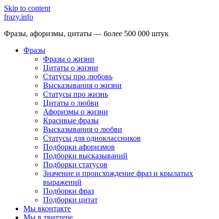
Skip to content
frazy.info
Фразы, афоризмы, цитаты — более 500 000 штук
Фразы
Фразы о жизни
Цитаты о жизни
Статусы про любовь
Высказывания о жизни
Статусы про жизнь
Цитаты о любви
Афоризмы о жизни
Красивые фразы
Высказывания о любви
Статусы для одноклассников
Подборки афоризмов
Подборки высказываний
Подборки статусов
Значение и происхождение фраз и крылатых
выражений
Подборки фраз
Подборки цитат
Мы вконтакте
Мы в твиттере