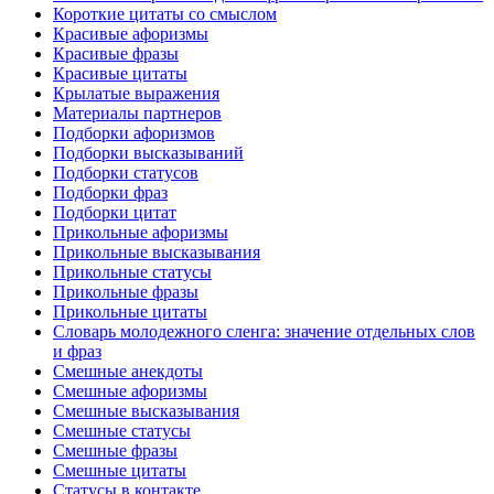
Короткие цитаты со смыслом
Красивые афоризмы
Красивые фразы
Красивые цитаты
Крылатые выражения
Материалы партнеров
Подборки афоризмов
Подборки высказываний
Подборки статусов
Подборки фраз
Подборки цитат
Прикольные афоризмы
Прикольные высказывания
Прикольные статусы
Прикольные фразы
Прикольные цитаты
Словарь молодежного сленга: значение отдельных слов
и фраз
Смешные анекдоты
Смешные афоризмы
Смешные высказывания
Смешные статусы
Смешные фразы
Смешные цитаты
Статусы в контакте