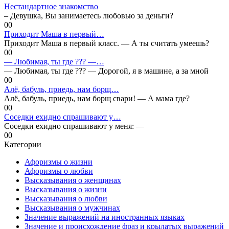
Нестандартное знакомство
– Девушка, Вы занимаетесь любовью за деньги?
0
0
Приходит Маша в пеpвый…
Приходит Маша в пеpвый класс. — А ты считать умеешь?
0
0
— Любимая, ты где ??? —…
— Любимая, ты где ??? — Дорогой, я в машине, а за мной
0
0
Алё, бабуль, приедь, нам борщ…
Алё, бабуль, приедь, нам борщ свари! — А мама где?
0
0
Соседки ехидно спрашивают у…
Соседки ехидно спрашивают у меня: —
0
0
Категории
Афоризмы о жизни
Афоризмы о любви
Высказывания о женщинах
Высказывания о жизни
Высказывания о любви
Высказывания о мужчинах
Значение выражений на иностранных языках
Значение и происхождение фраз и крылатых выражений