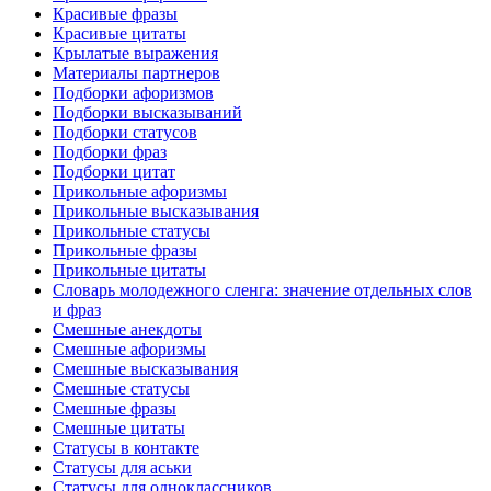
Красивые фразы
Красивые цитаты
Крылатые выражения
Материалы партнеров
Подборки афоризмов
Подборки высказываний
Подборки статусов
Подборки фраз
Подборки цитат
Прикольные афоризмы
Прикольные высказывания
Прикольные статусы
Прикольные фразы
Прикольные цитаты
Словарь молодежного сленга: значение отдельных слов
и фраз
Смешные анекдоты
Смешные афоризмы
Смешные высказывания
Смешные статусы
Смешные фразы
Смешные цитаты
Статусы в контакте
Статусы для аськи
Статусы для одноклассников