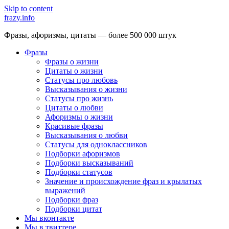
Skip to content
frazy.info
Фразы, афоризмы, цитаты — более 500 000 штук
Фразы
Фразы о жизни
Цитаты о жизни
Статусы про любовь
Высказывания о жизни
Статусы про жизнь
Цитаты о любви
Афоризмы о жизни
Красивые фразы
Высказывания о любви
Статусы для одноклассников
Подборки афоризмов
Подборки высказываний
Подборки статусов
Значение и происхождение фраз и крылатых
выражений
Подборки фраз
Подборки цитат
Мы вконтакте
Мы в твиттере