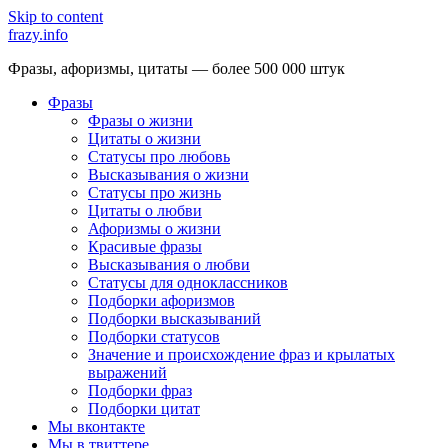
Skip to content
frazy.info
Фразы, афоризмы, цитаты — более 500 000 штук
Фразы
Фразы о жизни
Цитаты о жизни
Статусы про любовь
Высказывания о жизни
Статусы про жизнь
Цитаты о любви
Афоризмы о жизни
Красивые фразы
Высказывания о любви
Статусы для одноклассников
Подборки афоризмов
Подборки высказываний
Подборки статусов
Значение и происхождение фраз и крылатых
выражений
Подборки фраз
Подборки цитат
Мы вконтакте
Мы в твиттере