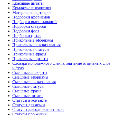
Красивые цитаты
Крылатые выражения
Материалы партнеров
Подборки афоризмов
Подборки высказываний
Подборки статусов
Подборки фраз
Подборки цитат
Прикольные афоризмы
Прикольные высказывания
Прикольные статусы
Прикольные фразы
Прикольные цитаты
Словарь молодежного сленга: значение отдельных слов
и фраз
Смешные анекдоты
Смешные афоризмы
Смешные высказывания
Смешные статусы
Смешные фразы
Смешные цитаты
Статусы в контакте
Статусы для аськи
Статусы для одноклассников
Статусы про жизнь