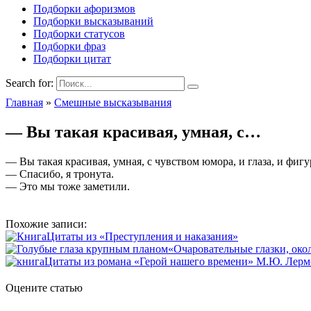
Подборки афоризмов
Подборки высказываний
Подборки статусов
Подборки фраз
Подборки цитат
Search for:
Главная
»
Смешные высказывания
— Вы такая красивая, умная, с…
— Вы такая красивая, умная, с чувством юмора, и глаза, и фиг
— Спасибо, я тронута.
— Это мы тоже заметили.
Похожие записи:
Цитаты из «Преступления и наказания»
«Очаровательные глазки, око
Цитаты из романа «Герой нашего времени» М.Ю. Лерм
Оцените статью