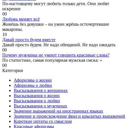
По-настоящему могут любить только дети. Они любят
искренне
0
0
Любовь меняет всё
Живёшь без девушки – на ужин жрёшь осточертевшие
макароны.
1
0
Давай просто будем вместе
Давай просто будем. Не надо обещаний. Не надо ожидать
0
0
Почему мужчины не умеют говорить красивые слова?
По статистике, самая популярная мужская смска: «
0
0
Категории
Афоризмы о жизни
Афоризмы о любви
Высказывания о женщинах
Высказывания о жизни
Высказывания о любви
Высказывания о мужчинах
Значение выражений на иностранных языках
Значение и происхождение фраз и крылатых выражений
Короткие цитаты со смыслом
Красивые афоризмы