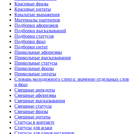
Красивые фразы
Красивые цитаты
Крылатые выражения
Материалы партнеров
Подборки афоризмов
Подборки высказываний
Подборки статусов
Подборки фраз
Подборки цитат
Прикольные афоризмы
Прикольные высказывания
Прикольные статусы
Прикольные фразы
Прикольные цитаты
Словарь молодежного сленга: значение отдельных слов
и фраз
Смешные анекдоты
Смешные афоризмы
Смешные высказывания
Смешные статусы
Смешные фразы
Смешные цитаты
Статусы в контакте
Статусы для аськи
Статусы для одноклассников