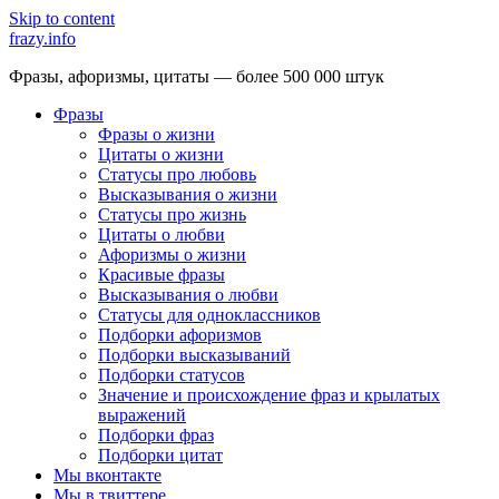
Skip to content
frazy.info
Фразы, афоризмы, цитаты — более 500 000 штук
Фразы
Фразы о жизни
Цитаты о жизни
Статусы про любовь
Высказывания о жизни
Статусы про жизнь
Цитаты о любви
Афоризмы о жизни
Красивые фразы
Высказывания о любви
Статусы для одноклассников
Подборки афоризмов
Подборки высказываний
Подборки статусов
Значение и происхождение фраз и крылатых
выражений
Подборки фраз
Подборки цитат
Мы вконтакте
Мы в твиттере