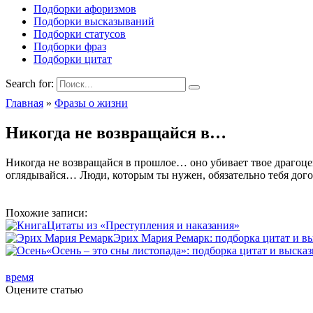
Подборки афоризмов
Подборки высказываний
Подборки статусов
Подборки фраз
Подборки цитат
Search for:
Главная
»
Фразы о жизни
Никогда не возвращайся в…
Никогда не возвращайся в прошлое… оно убивает твое драгоц
оглядывайся… Люди, которым ты нужен, обязательно тебя дого
Похожие записи:
Цитаты из «Преступления и наказания»
Эрих Мария Ремарк: подборка цитат и в
«Осень – это сны листопада»: подборка цитат и выска
время
Оцените статью