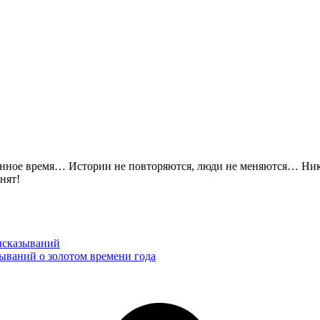
енное время… Истории не повторяются, люди не меняются… Ник
нят!
ысказываний
зываний о золотом времени года