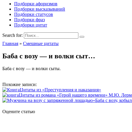
Подборки афоризмов
Подборки высказываний
Подборки статусов
Подборки фраз
Подборки цитат
Search for:
Главная
»
Смешные цитаты
Баба с возу — и волки сыт…
Баба с возу — и волки сыты.
Похожие записи:
Цитаты из «Преступления и наказания»
Цитаты из романа «Герой нашего времени» М.Ю. Лерм
«Баба с возу, кобы
Оцените статью