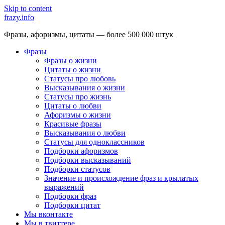
Skip to content
frazy.info
Фразы, афоризмы, цитаты — более 500 000 штук
Фразы
Фразы о жизни
Цитаты о жизни
Статусы про любовь
Высказывания о жизни
Статусы про жизнь
Цитаты о любви
Афоризмы о жизни
Красивые фразы
Высказывания о любви
Статусы для одноклассников
Подборки афоризмов
Подборки высказываний
Подборки статусов
Значение и происхождение фраз и крылатых
выражений
Подборки фраз
Подборки цитат
Мы вконтакте
Мы в твиттере