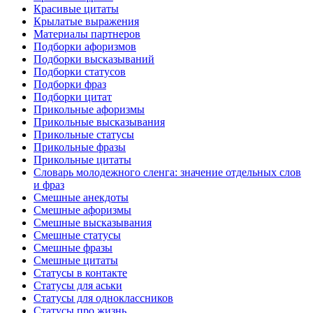
Красивые цитаты
Крылатые выражения
Материалы партнеров
Подборки афоризмов
Подборки высказываний
Подборки статусов
Подборки фраз
Подборки цитат
Прикольные афоризмы
Прикольные высказывания
Прикольные статусы
Прикольные фразы
Прикольные цитаты
Словарь молодежного сленга: значение отдельных слов
и фраз
Смешные анекдоты
Смешные афоризмы
Смешные высказывания
Смешные статусы
Смешные фразы
Смешные цитаты
Статусы в контакте
Статусы для аськи
Статусы для одноклассников
Статусы про жизнь