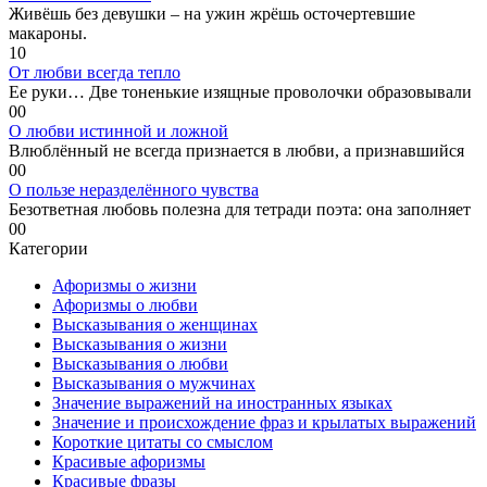
Живёшь без девушки – на ужин жрёшь осточертевшие
макароны.
1
0
От любви всегда тепло
Ее руки… Две тоненькие изящные проволочки образовывали
0
0
О любви истинной и ложной
Влюблённый не всегда признается в любви, а признавшийся
0
0
О пользе неразделённого чувства
Безответная любовь полезна для тетради поэта: она заполняет
0
0
Категории
Афоризмы о жизни
Афоризмы о любви
Высказывания о женщинах
Высказывания о жизни
Высказывания о любви
Высказывания о мужчинах
Значение выражений на иностранных языках
Значение и происхождение фраз и крылатых выражений
Короткие цитаты со смыслом
Красивые афоризмы
Красивые фразы