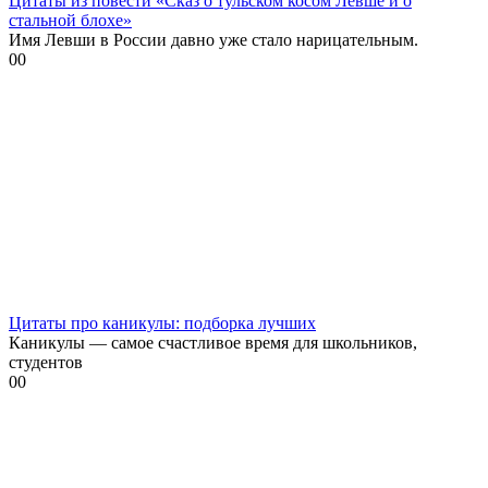
Цитаты из повести «Сказ о тульском косом Левше и о
стальной блохе»
Имя Левши в России давно уже стало нарицательным.
0
0
Цитаты про каникулы: подборка лучших
Каникулы — самое счастливое время для школьников,
студентов
0
0