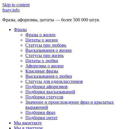
Skip to content
frazy.info
Фразы, афоризмы, цитаты — более 500 000 штук
Фразы
Фразы о жизни
Цитаты о жизни
Статусы про любовь
Высказывания о жизни
Статусы про жизнь
Цитаты о любви
Афоризмы о жизни
Красивые фразы
Высказывания о любви
Статусы для одноклассников
Подборки афоризмов
Подборки высказываний
Подборки статусов
Значение и происхождение фраз и крылатых
выражений
Подборки фраз
Подборки цитат
Мы вконтакте
Мы в твиттере