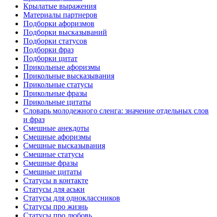
Крылатые выражения
Материалы партнеров
Подборки афоризмов
Подборки высказываний
Подборки статусов
Подборки фраз
Подборки цитат
Прикольные афоризмы
Прикольные высказывания
Прикольные статусы
Прикольные фразы
Прикольные цитаты
Словарь молодежного сленга: значение отдельных слов
и фраз
Смешные анекдоты
Смешные афоризмы
Смешные высказывания
Смешные статусы
Смешные фразы
Смешные цитаты
Статусы в контакте
Статусы для аськи
Статусы для одноклассников
Статусы про жизнь
Статусы про любовь