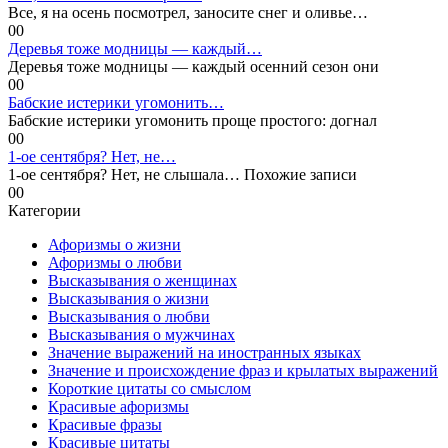
Все, я на осень посмотрел, заносите снег и оливье…
0
0
Деревья тоже модницы — каждый…
Деревья тоже модницы — каждый осенний сезон они
0
0
Бабские истерики угомонить…
Бабские истерики угомонить проще простого: догнал
0
0
1-ое сентября? Нет, не…
1-ое сентября? Нет, не слышала… Похожие записи
0
0
Категории
Афоризмы о жизни
Афоризмы о любви
Высказывания о женщинах
Высказывания о жизни
Высказывания о любви
Высказывания о мужчинах
Значение выражений на иностранных языках
Значение и происхождение фраз и крылатых выражений
Короткие цитаты со смыслом
Красивые афоризмы
Красивые фразы
Красивые цитаты