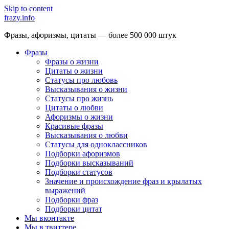
Skip to content
frazy.info
Фразы, афоризмы, цитаты — более 500 000 штук
Фразы
Фразы о жизни
Цитаты о жизни
Статусы про любовь
Высказывания о жизни
Статусы про жизнь
Цитаты о любви
Афоризмы о жизни
Красивые фразы
Высказывания о любви
Статусы для одноклассников
Подборки афоризмов
Подборки высказываний
Подборки статусов
Значение и происхождение фраз и крылатых
выражений
Подборки фраз
Подборки цитат
Мы вконтакте
Мы в твиттере