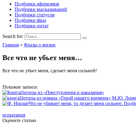
Подборки афоризмов
Подборки высказываний
Подборки статусов
Подборки фраз
Подборки цитат
Search for:
Главная
»
Фразы о жизни
Все что не убьет меня…
Все что не убьет меня, сделает меня сильней!
Похожие записи:
Цитаты из «Преступления и наказания»
Цитаты из романа «Герой нашего времени» М.Ю. Лерм
Что не убивает меня, то делает меня сильнее. По
испытания
Оцените статью