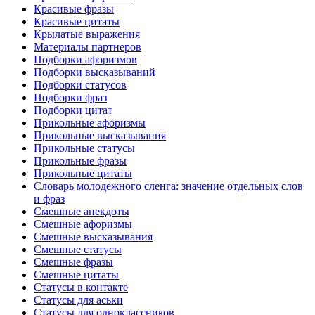
Красивые фразы
Красивые цитаты
Крылатые выражения
Материалы партнеров
Подборки афоризмов
Подборки высказываний
Подборки статусов
Подборки фраз
Подборки цитат
Прикольные афоризмы
Прикольные высказывания
Прикольные статусы
Прикольные фразы
Прикольные цитаты
Словарь молодежного сленга: значение отдельных слов
и фраз
Смешные анекдоты
Смешные афоризмы
Смешные высказывания
Смешные статусы
Смешные фразы
Смешные цитаты
Статусы в контакте
Статусы для аськи
Статусы для одноклассников