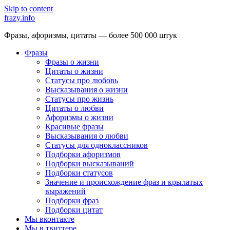
Skip to content
frazy.info
Фразы, афоризмы, цитаты — более 500 000 штук
Фразы
Фразы о жизни
Цитаты о жизни
Статусы про любовь
Высказывания о жизни
Статусы про жизнь
Цитаты о любви
Афоризмы о жизни
Красивые фразы
Высказывания о любви
Статусы для одноклассников
Подборки афоризмов
Подборки высказываний
Подборки статусов
Значение и происхождение фраз и крылатых
выражений
Подборки фраз
Подборки цитат
Мы вконтакте
Мы в твиттере