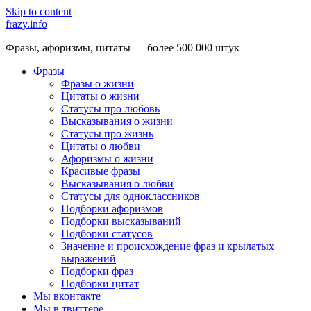
Skip to content
frazy.info
Фразы, афоризмы, цитаты — более 500 000 штук
Фразы
Фразы о жизни
Цитаты о жизни
Статусы про любовь
Высказывания о жизни
Статусы про жизнь
Цитаты о любви
Афоризмы о жизни
Красивые фразы
Высказывания о любви
Статусы для одноклассников
Подборки афоризмов
Подборки высказываний
Подборки статусов
Значение и происхождение фраз и крылатых
выражений
Подборки фраз
Подборки цитат
Мы вконтакте
Мы в твиттере