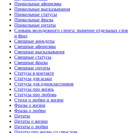
Прикольные афоризмы
Прикольные высказывания
Прикольные статусы
Прикольные фразы
Прикольные цитаты
Словарь молодежного сленга: значение отдельных слов
и фраз
Смешные анекдоты
Смешные афоризмы
Смешные высказывания
Смешные статусы
Смешные фразы
Смешные цитаты
Статусы в контакте
Статусы для аськи
Статусы для одноклассников
Статусы про жизнь
Статусы про любовь
Стихи о любви и жизни
Фразы о жизни
Фразы о любви
Цитаты
Цитаты о жизни
Цитаты о любви
Цитаты про жизнь со смыслом