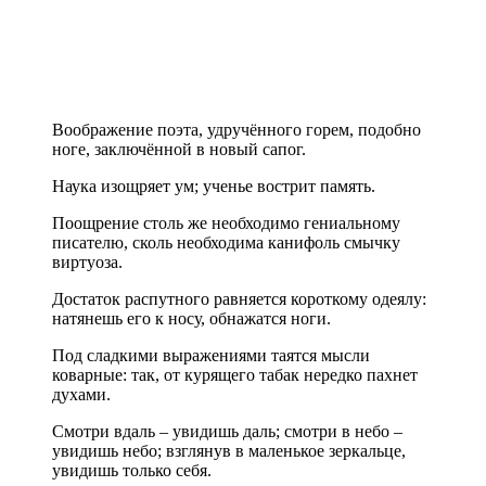
Воображение поэта, удручённого горем, подобно
ноге, заключённой в новый сапог.
Наука изощряет ум; ученье вострит память.
Поощрение столь же необходимо гениальному
писателю, сколь необходима канифоль смычку
виртуоза.
Достаток распутного равняется короткому одеялу:
натянешь его к носу, обнажатся ноги.
Под сладкими выражениями таятся мысли
коварные: так, от курящего табак нередко пахнет
духами.
Смотри вдаль – увидишь даль; смотри в небо –
увидишь небо; взглянув в маленькое зеркальце,
увидишь только себя.