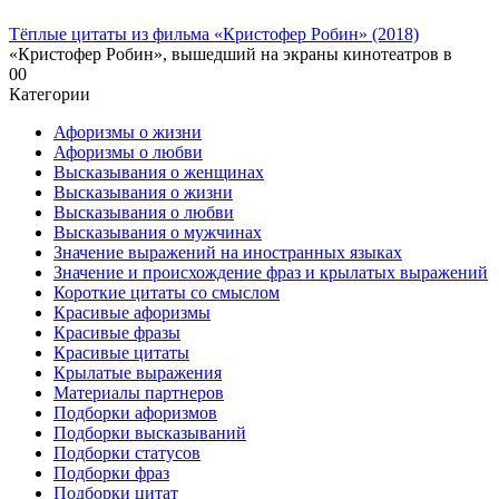
Тёплые цитаты из фильма «Кристофер Робин» (2018)
«Кристофер Робин», вышедший на экраны кинотеатров в
0
0
Категории
Афоризмы о жизни
Афоризмы о любви
Высказывания о женщинах
Высказывания о жизни
Высказывания о любви
Высказывания о мужчинах
Значение выражений на иностранных языках
Значение и происхождение фраз и крылатых выражений
Короткие цитаты со смыслом
Красивые афоризмы
Красивые фразы
Красивые цитаты
Крылатые выражения
Материалы партнеров
Подборки афоризмов
Подборки высказываний
Подборки статусов
Подборки фраз
Подборки цитат