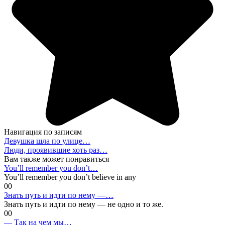
Навигация по записям
Девушка шла по улице…
Люди, проявившие хоть раз…
Вам также может понравиться
You’ll remember you don’t…
You’ll remember you don’t believe in any
0
0
Знать путь и идти по нему —…
Знать путь и идти по нему — не одно и то же.
0
0
— Так на чем мы…