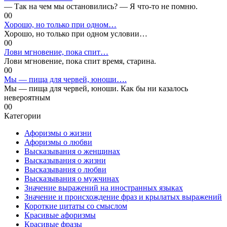
— Так на чем мы остановились? — Я что-то не помню.
0
0
Хорошо, но только при одном…
Хорошо, но только при одном условии…
0
0
Лови мгновение, пока спит…
Лови мгновение, пока спит время, старина.
0
0
Мы — пища для червей, юноши….
Мы — пища для червей, юноши. Как бы ни казалось
невероятным
0
0
Категории
Афоризмы о жизни
Афоризмы о любви
Высказывания о женщинах
Высказывания о жизни
Высказывания о любви
Высказывания о мужчинах
Значение выражений на иностранных языках
Значение и происхождение фраз и крылатых выражений
Короткие цитаты со смыслом
Красивые афоризмы
Красивые фразы