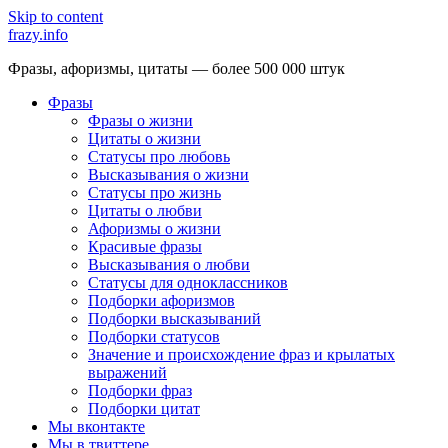
Skip to content
frazy.info
Фразы, афоризмы, цитаты — более 500 000 штук
Фразы
Фразы о жизни
Цитаты о жизни
Статусы про любовь
Высказывания о жизни
Статусы про жизнь
Цитаты о любви
Афоризмы о жизни
Красивые фразы
Высказывания о любви
Статусы для одноклассников
Подборки афоризмов
Подборки высказываний
Подборки статусов
Значение и происхождение фраз и крылатых
выражений
Подборки фраз
Подборки цитат
Мы вконтакте
Мы в твиттере