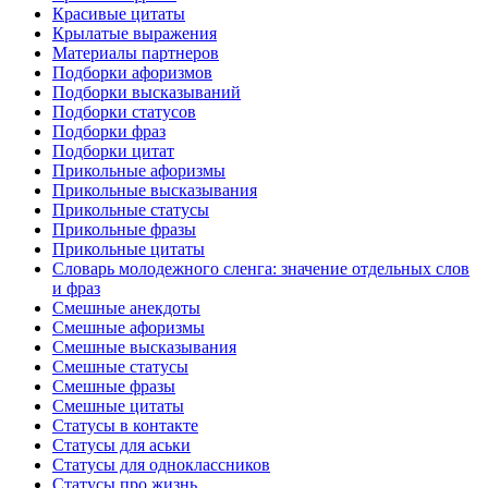
Красивые цитаты
Крылатые выражения
Материалы партнеров
Подборки афоризмов
Подборки высказываний
Подборки статусов
Подборки фраз
Подборки цитат
Прикольные афоризмы
Прикольные высказывания
Прикольные статусы
Прикольные фразы
Прикольные цитаты
Словарь молодежного сленга: значение отдельных слов
и фраз
Смешные анекдоты
Смешные афоризмы
Смешные высказывания
Смешные статусы
Смешные фразы
Смешные цитаты
Статусы в контакте
Статусы для аськи
Статусы для одноклассников
Статусы про жизнь