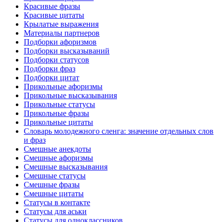
Красивые фразы
Красивые цитаты
Крылатые выражения
Материалы партнеров
Подборки афоризмов
Подборки высказываний
Подборки статусов
Подборки фраз
Подборки цитат
Прикольные афоризмы
Прикольные высказывания
Прикольные статусы
Прикольные фразы
Прикольные цитаты
Словарь молодежного сленга: значение отдельных слов
и фраз
Смешные анекдоты
Смешные афоризмы
Смешные высказывания
Смешные статусы
Смешные фразы
Смешные цитаты
Статусы в контакте
Статусы для аськи
Статусы для одноклассников