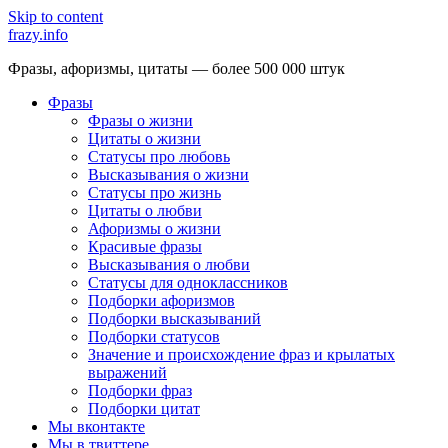
Skip to content
frazy.info
Фразы, афоризмы, цитаты — более 500 000 штук
Фразы
Фразы о жизни
Цитаты о жизни
Статусы про любовь
Высказывания о жизни
Статусы про жизнь
Цитаты о любви
Афоризмы о жизни
Красивые фразы
Высказывания о любви
Статусы для одноклассников
Подборки афоризмов
Подборки высказываний
Подборки статусов
Значение и происхождение фраз и крылатых
выражений
Подборки фраз
Подборки цитат
Мы вконтакте
Мы в твиттере