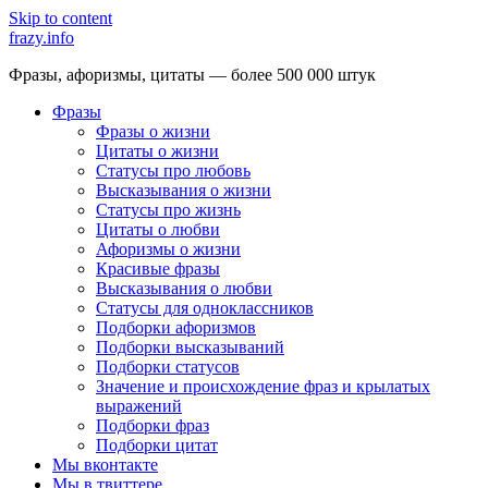
Skip to content
frazy.info
Фразы, афоризмы, цитаты — более 500 000 штук
Фразы
Фразы о жизни
Цитаты о жизни
Статусы про любовь
Высказывания о жизни
Статусы про жизнь
Цитаты о любви
Афоризмы о жизни
Красивые фразы
Высказывания о любви
Статусы для одноклассников
Подборки афоризмов
Подборки высказываний
Подборки статусов
Значение и происхождение фраз и крылатых
выражений
Подборки фраз
Подборки цитат
Мы вконтакте
Мы в твиттере