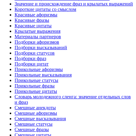
Значение и происхождение фраз и крылатых выражений
Короткие цитаты со смыслом
Красивые афоризмы
Красивые фразы
Красивые цитаты
Крылатые выражения
Материалы партнеров
Подборки афоризмов
Подборки высказываний
Подборки статусов
Подборки фраз
Подборки цитат
Прикольные афоризмы
Прикольные высказывания
Прикольные статусы
Прикольные фразы
Прикольные цитаты
Словарь молодежного сленга: значение отдельных слов
и фраз
Смешные анекдоты
Смешные афоризмы
Смешные высказывания
Смешные статусы
Смешные фразы
Смешные цитаты