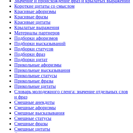
Значение и происхождение фраз и крылатых выражений
Короткие цитаты со смыслом
Красивые афоризмы
Красивые фразы
Красивые цитаты
Крылатые выражения
Материалы партнеров
Подборки афоризмов
Подборки высказываний
Подборки статусов
Подборки фраз
Подборки цитат
Прикольные афоризмы
Прикольные высказывания
Прикольные статусы
Прикольные фразы
Прикольные цитаты
Словарь молодежного сленга: значение отдельных слов
и фраз
Смешные анекдоты
Смешные афоризмы
Смешные высказывания
Смешные статусы
Смешные фразы
Смешные цитаты