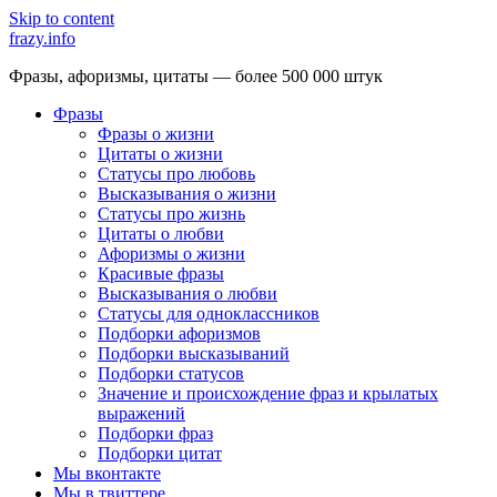
Skip to content
frazy.info
Фразы, афоризмы, цитаты — более 500 000 штук
Фразы
Фразы о жизни
Цитаты о жизни
Статусы про любовь
Высказывания о жизни
Статусы про жизнь
Цитаты о любви
Афоризмы о жизни
Красивые фразы
Высказывания о любви
Статусы для одноклассников
Подборки афоризмов
Подборки высказываний
Подборки статусов
Значение и происхождение фраз и крылатых
выражений
Подборки фраз
Подборки цитат
Мы вконтакте
Мы в твиттере