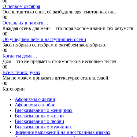
0
0
О первом октября
Осень так тихо спит, её разбудили зря, смотри как она
0
0
Оставь их в памяти…
Каждая осень для меня – это пора воспоминаний тех безумств
0
0
Об ушедшем лете и наступившей осени
Засентябрило сентябрем и октябрем заоктябрило.
0
0
Когда ты дома…
Дом – это не предметы стоимостью в несколько тысяч
0
0
Всё в твоих руках
Мы не можем приказать штукатурке стать звездой.
0
0
Категории
Афоризмы о жизни
Афоризмы о любви
Высказывания о женщинах
Высказывания о жизни
Высказывания о любви
Высказывания о мужчинах
Значение выражений на иностранных языках