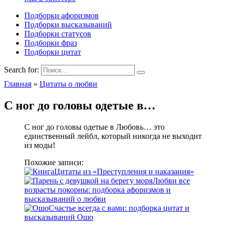
Подборки афоризмов
Подборки высказываний
Подборки статусов
Подборки фраз
Подборки цитат
Search for:
Главная
»
Цитаты о любви
С ног до головы одетые в…
С ног до головы одетые в Любовь… это
единственный лейбл, который никогда не выходит
из моды!
Похожие записи:
Цитаты из «Преступления и наказания»
Любви все
возрасты покорны: подборка афоризмов и
высказываний о любви
Счастье всегда с вами: подборка цитат и
высказываний Ошо