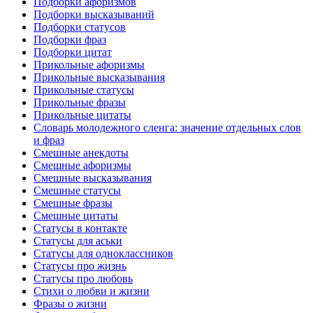
Подборки афоризмов
Подборки высказываний
Подборки статусов
Подборки фраз
Подборки цитат
Прикольные афоризмы
Прикольные высказывания
Прикольные статусы
Прикольные фразы
Прикольные цитаты
Словарь молодежного сленга: значение отдельных слов
и фраз
Смешные анекдоты
Смешные афоризмы
Смешные высказывания
Смешные статусы
Смешные фразы
Смешные цитаты
Статусы в контакте
Статусы для аськи
Статусы для одноклассников
Статусы про жизнь
Статусы про любовь
Стихи о любви и жизни
Фразы о жизни