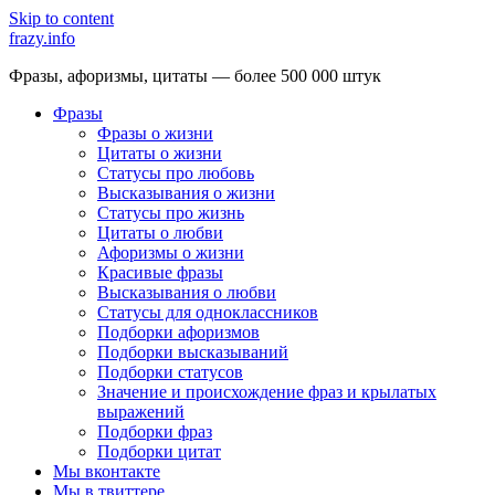
Skip to content
frazy.info
Фразы, афоризмы, цитаты — более 500 000 штук
Фразы
Фразы о жизни
Цитаты о жизни
Статусы про любовь
Высказывания о жизни
Статусы про жизнь
Цитаты о любви
Афоризмы о жизни
Красивые фразы
Высказывания о любви
Статусы для одноклассников
Подборки афоризмов
Подборки высказываний
Подборки статусов
Значение и происхождение фраз и крылатых
выражений
Подборки фраз
Подборки цитат
Мы вконтакте
Мы в твиттере