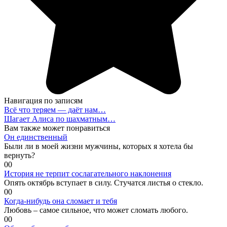
Навигация по записям
Всё что теряем — даёт нам…
Шагает Алиса по шахматным…
Вам также может понравиться
Он единственный
Были ли в моей жизни мужчины, которых я хотела бы
вернуть?
0
0
История не терпит сослагательного наклонения
Опять октябрь вступает в силу. Стучатся листья о стекло.
0
0
Когда-нибудь она сломает и тебя
Любовь – самое сильное, что может сломать любого.
0
0