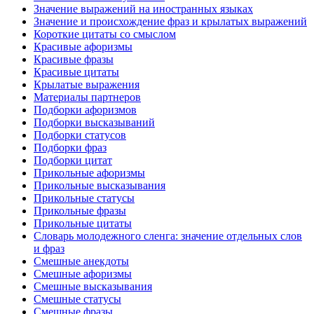
Значение выражений на иностранных языках
Значение и происхождение фраз и крылатых выражений
Короткие цитаты со смыслом
Красивые афоризмы
Красивые фразы
Красивые цитаты
Крылатые выражения
Материалы партнеров
Подборки афоризмов
Подборки высказываний
Подборки статусов
Подборки фраз
Подборки цитат
Прикольные афоризмы
Прикольные высказывания
Прикольные статусы
Прикольные фразы
Прикольные цитаты
Словарь молодежного сленга: значение отдельных слов
и фраз
Смешные анекдоты
Смешные афоризмы
Смешные высказывания
Смешные статусы
Смешные фразы