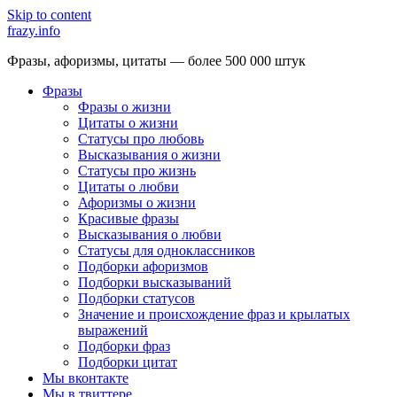
Skip to content
frazy.info
Фразы, афоризмы, цитаты — более 500 000 штук
Фразы
Фразы о жизни
Цитаты о жизни
Статусы про любовь
Высказывания о жизни
Статусы про жизнь
Цитаты о любви
Афоризмы о жизни
Красивые фразы
Высказывания о любви
Статусы для одноклассников
Подборки афоризмов
Подборки высказываний
Подборки статусов
Значение и происхождение фраз и крылатых
выражений
Подборки фраз
Подборки цитат
Мы вконтакте
Мы в твиттере