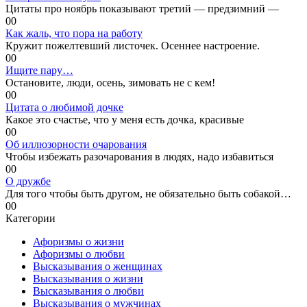
Цитаты про ноябрь показывают третий — предзимний —
0
0
Как жаль, что пора на работу
Кружит пожелтевший листочек. Осеннее настроение.
0
0
Ищите пару…
Остановите, люди, осень, зимовать не с кем!
0
0
Цитата о любимой дочке
Какое это счастье, что у меня есть дочка, красивые
0
0
Об иллюзорности очарования
Чтобы избежать разочарования в людях, надо избавиться
0
0
О дружбе
Для того чтобы быть другом, не обязательно быть собакой…
0
0
Категории
Афоризмы о жизни
Афоризмы о любви
Высказывания о женщинах
Высказывания о жизни
Высказывания о любви
Высказывания о мужчинах