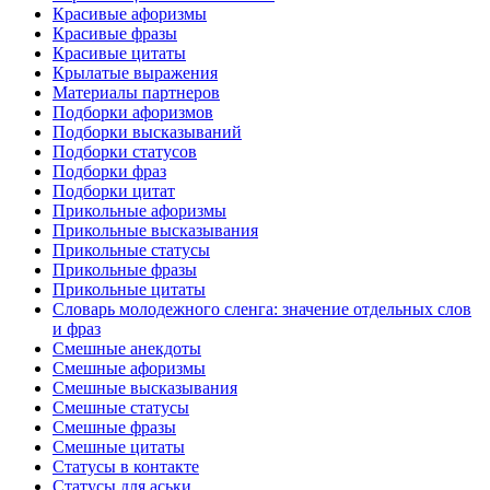
Красивые афоризмы
Красивые фразы
Красивые цитаты
Крылатые выражения
Материалы партнеров
Подборки афоризмов
Подборки высказываний
Подборки статусов
Подборки фраз
Подборки цитат
Прикольные афоризмы
Прикольные высказывания
Прикольные статусы
Прикольные фразы
Прикольные цитаты
Словарь молодежного сленга: значение отдельных слов
и фраз
Смешные анекдоты
Смешные афоризмы
Смешные высказывания
Смешные статусы
Смешные фразы
Смешные цитаты
Статусы в контакте
Статусы для аськи