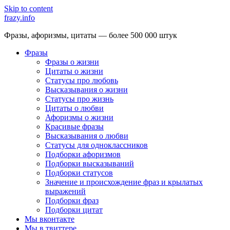
Skip to content
frazy.info
Фразы, афоризмы, цитаты — более 500 000 штук
Фразы
Фразы о жизни
Цитаты о жизни
Статусы про любовь
Высказывания о жизни
Статусы про жизнь
Цитаты о любви
Афоризмы о жизни
Красивые фразы
Высказывания о любви
Статусы для одноклассников
Подборки афоризмов
Подборки высказываний
Подборки статусов
Значение и происхождение фраз и крылатых
выражений
Подборки фраз
Подборки цитат
Мы вконтакте
Мы в твиттере