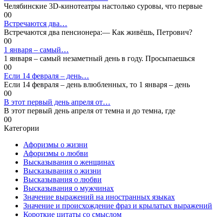
Челябинские 3D-кинотеатры настолько суровы, что первые
0
0
Встречаются два…
Встречаются два пенсионера:— Как живёшь, Петрович?
0
0
1 января – самый…
1 января – самый незаметный день в году. Просыпаешься
0
0
Если 14 февраля – день…
Если 14 февраля – день влюбленных, то 1 января – день
0
0
В этот первый день апреля от…
В этот первый день апреля от темна и до темна, где
0
0
Категории
Афоризмы о жизни
Афоризмы о любви
Высказывания о женщинах
Высказывания о жизни
Высказывания о любви
Высказывания о мужчинах
Значение выражений на иностранных языках
Значение и происхождение фраз и крылатых выражений
Короткие цитаты со смыслом