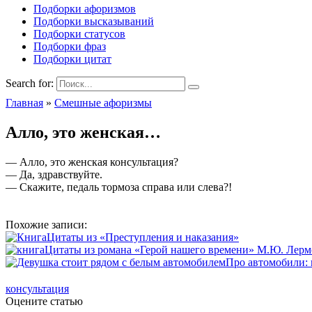
Подборки афоризмов
Подборки высказываний
Подборки статусов
Подборки фраз
Подборки цитат
Search for:
Главная
»
Смешные афоризмы
Алло, это женская…
— Алло, это женская консультация?
— Да, здравствуйте.
— Скажите, педаль тормоза справа или слева?!
Похожие записи:
Цитаты из «Преступления и наказания»
Цитаты из романа «Герой нашего времени» М.Ю. Лерм
Про автомобили: 
консультация
Оцените статью