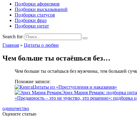
Подборки афоризмов
Подборки высказываний
Подборки статусов
Подборки фраз
Подборки цитат
Search for:
Главная
»
Цитаты о любви
Чем больше ты остаёшься без…
Чем больше ты остаёшься без мужчины, тем большей сучк
Похожие записи:
Цитаты из «Преступления и наказания»
Эрих Мария Ремарк: подборка цит
«Преданность – это не чувство, это решение»: подборка ц
одиночество
Оцените статью