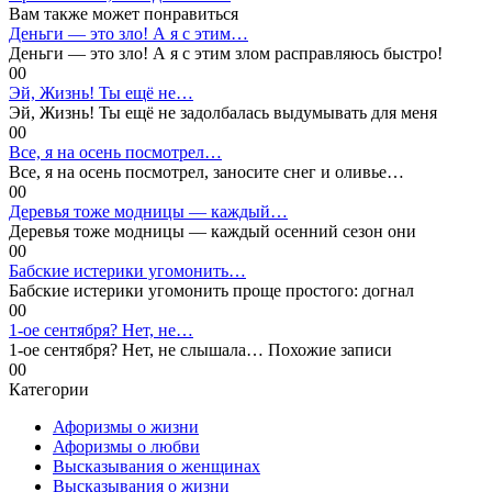
Вам также может понравиться
Деньги — это зло! А я с этим…
Деньги — это зло! А я с этим злом расправляюсь быстро!
0
0
Эй, Жизнь! Ты ещё не…
Эй, Жизнь! Ты ещё не задолбалась выдумывать для меня
0
0
Все, я на осень посмотрел…
Все, я на осень посмотрел, заносите снег и оливье…
0
0
Деревья тоже модницы — каждый…
Деревья тоже модницы — каждый осенний сезон они
0
0
Бабские истерики угомонить…
Бабские истерики угомонить проще простого: догнал
0
0
1-ое сентября? Нет, не…
1-ое сентября? Нет, не слышала… Похожие записи
0
0
Категории
Афоризмы о жизни
Афоризмы о любви
Высказывания о женщинах
Высказывания о жизни