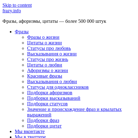
Skip to content
frazy.info
Фразы, афоризмы, цитаты — более 500 000 штук
Фразы
Фразы о жизни
Цитаты о жизни
Статусы про любовь
Высказывания о жизни
Статусы про жизнь
Цитаты о любви
Афоризмы о жизни
Красивые фразы
Высказывания о любви
Статусы для одноклассников
Подборки афоризмов
Подборки высказываний
Подборки статусов
Значение и происхождение фраз и крылатых
выражений
Подборки фраз
Подборки цитат
Мы вконтакте
Мы в твиттере