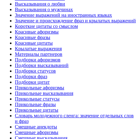
Высказывания о любви
Высказывания о мужчинах
Значение выражений на иностранных языках
Значение и происхождение фраз и крылатых выражений
Короткие цитаты со смыслом
Красивые афоризмы
Красивые фразы
Красивые цитаты
Крылатые выражения
Материалы партнеров
Подборки афоризмов
Подборки высказываний
Подборки статусов
Подборки фраз
Подборки цитат
Прикольные афоризмы
Прикольные высказывания
Прикольные статусы
Прикольные фразы
Прикольные цитаты
Словарь молодежного сленга: значение отдельных слов
и фраз
Смешные анекдоты
Смешные афоризмы
Смешные высказывания