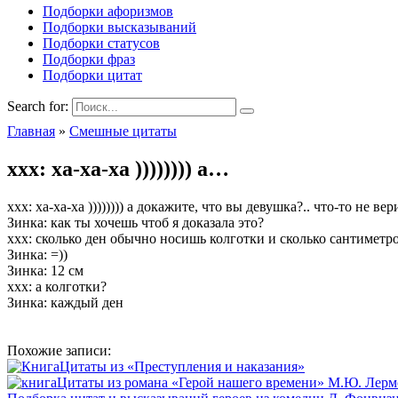
Подборки афоризмов
Подборки высказываний
Подборки статусов
Подборки фраз
Подборки цитат
Search for:
Главная
»
Смешные цитаты
xxx: ха-ха-ха )))))))) а…
xxx: ха-ха-ха )))))))) а докажите, что вы девушка?.. что-то не вер
Зинка: как ты хочешь чтоб я доказала это?
xxx: сколько ден обычно носишь колготки и сколько сантимет
Зинка: =))
Зинка: 12 см
xxx: а колготки?
Зинка: каждый ден
Похожие записи:
Цитаты из «Преступления и наказания»
Цитаты из романа «Герой нашего времени» М.Ю. Лерм