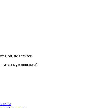
ится, ой, не верится.
ров максимум шпильки?
онтова