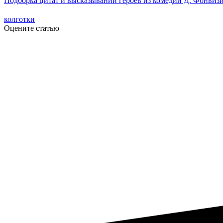
Подборка цитат и высказываний героев из комедии Д. Фонвиз
колготки
Оцените статью