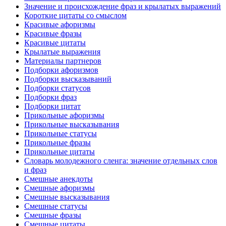
Значение и происхождение фраз и крылатых выражений
Короткие цитаты со смыслом
Красивые афоризмы
Красивые фразы
Красивые цитаты
Крылатые выражения
Материалы партнеров
Подборки афоризмов
Подборки высказываний
Подборки статусов
Подборки фраз
Подборки цитат
Прикольные афоризмы
Прикольные высказывания
Прикольные статусы
Прикольные фразы
Прикольные цитаты
Словарь молодежного сленга: значение отдельных слов
и фраз
Смешные анекдоты
Смешные афоризмы
Смешные высказывания
Смешные статусы
Смешные фразы
Смешные цитаты