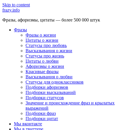
Skip to content
frazy.info
Фразы, афоризмы, цитаты — более 500 000 штук
Фразы
Фразы о жизни
Цитаты о жизни
Статусы про любовь
Высказывания о жизни
Статусы про жизнь
Цитаты о любви
Афоризмы о жизни
Красивые фразы
Высказывания о любви
Статусы для одноклассников
Подборки афоризмов
Подборки высказываний
Подборки статусов
Значение и происхождение фраз и крылатых
выражений
Подборки фраз
Подборки цитат
Мы вконтакте
Мы в твиттере