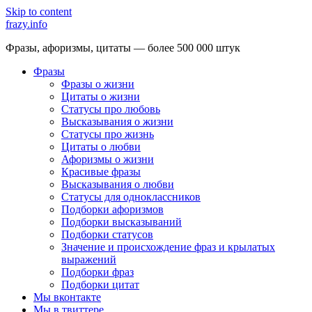
Skip to content
frazy.info
Фразы, афоризмы, цитаты — более 500 000 штук
Фразы
Фразы о жизни
Цитаты о жизни
Статусы про любовь
Высказывания о жизни
Статусы про жизнь
Цитаты о любви
Афоризмы о жизни
Красивые фразы
Высказывания о любви
Статусы для одноклассников
Подборки афоризмов
Подборки высказываний
Подборки статусов
Значение и происхождение фраз и крылатых
выражений
Подборки фраз
Подборки цитат
Мы вконтакте
Мы в твиттере