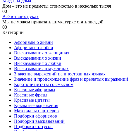
Когда ты дома…
Дом – это не предметы стоимостью в несколько тысяч
0
0
Всё в твоих руках
Мы не можем приказать штукатурке стать звездой.
0
0
Категории
Афоризмы о жизни
Афоризмы о любви
Высказывания о женщинах
Высказывания о жизни
Высказывания о любви
Высказывания о мужчинах
Значение выражений на иностранных языках
Значение и происхождение фраз и крылатых выражений
Короткие цитаты со смыслом
Красивые афоризмы
Красивые фразы
Красивые цитаты
Крылатые выражения
Материалы партнеров
Подборки афоризмов
Подборки высказываний
Подборки статусов