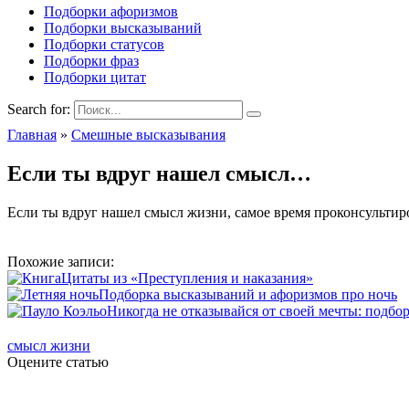
Подборки афоризмов
Подборки высказываний
Подборки статусов
Подборки фраз
Подборки цитат
Search for:
Главная
»
Смешные высказывания
Если ты вдруг нашел смысл…
Если ты вдруг нашел смысл жизни, самое время проконсультиро
Похожие записи:
Цитаты из «Преступления и наказания»
Подборка высказываний и афоризмов про ночь
Никогда не отказывайся от своей мечты: подбо
смысл жизни
Оцените статью