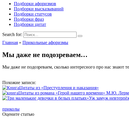
Подборки афоризмов
Подборки высказываний
Подборки статусов
Подборки фраз
Подборки цитат
Search for:
Главная
»
Прикольные афоризмы
Мы даже не подозреваем…
Мы даже не подозреваем, сколько интересного про нас знают т
Похожие записи:
Цитаты из «Преступления и наказания»
Цитаты из романа «Герой нашего времени» М.Ю. Лерм
«Уж замуж невтерпёж
приколы
Оцените статью