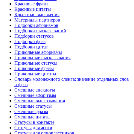
Красивые фразы
Красивые цитаты
Крылатые выражения
Материалы партнеров
Подборки афоризмов
Подборки высказываний
Подборки статусов
Подборки фраз
Подборки цитат
Прикольные афоризмы
Прикольные высказывания
Прикольные статусы
Прикольные фразы
Прикольные цитаты
Словарь молодежного сленга: значение отдельных слов
и фраз
Смешные анекдоты
Смешные афоризмы
Смешные высказывания
Смешные статусы
Смешные фразы
Смешные цитаты
Статусы в контакте
Статусы для аськи
Статусы для одноклассников