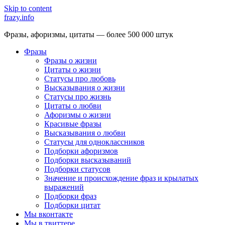
Skip to content
frazy.info
Фразы, афоризмы, цитаты — более 500 000 штук
Фразы
Фразы о жизни
Цитаты о жизни
Статусы про любовь
Высказывания о жизни
Статусы про жизнь
Цитаты о любви
Афоризмы о жизни
Красивые фразы
Высказывания о любви
Статусы для одноклассников
Подборки афоризмов
Подборки высказываний
Подборки статусов
Значение и происхождение фраз и крылатых
выражений
Подборки фраз
Подборки цитат
Мы вконтакте
Мы в твиттере