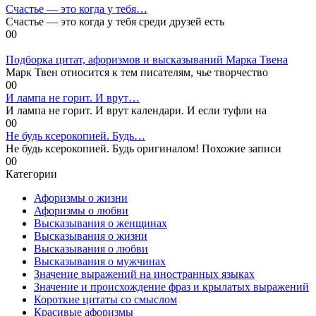
Счастье — это когда у тебя…
Счастье — это когда у тебя среди друзей есть
0
0
Подборка цитат, афоризмов и высказываний Марка Твена
Марк Твен относится к тем писателям, чье творчество
0
0
И лампа не горит. И врут…
И лампа не горит. И врут календари. И если туфли на
0
0
Не будь ксерокопией. Будь…
Не будь ксерокопией. Будь оригиналом! Похожие записи
0
0
Категории
Афоризмы о жизни
Афоризмы о любви
Высказывания о женщинах
Высказывания о жизни
Высказывания о любви
Высказывания о мужчинах
Значение выражений на иностранных языках
Значение и происхождение фраз и крылатых выражений
Короткие цитаты со смыслом
Красивые афоризмы