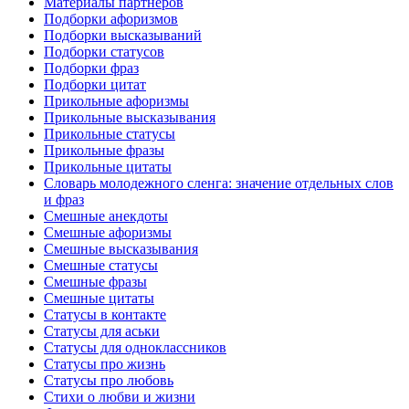
Материалы партнеров
Подборки афоризмов
Подборки высказываний
Подборки статусов
Подборки фраз
Подборки цитат
Прикольные афоризмы
Прикольные высказывания
Прикольные статусы
Прикольные фразы
Прикольные цитаты
Словарь молодежного сленга: значение отдельных слов
и фраз
Смешные анекдоты
Смешные афоризмы
Смешные высказывания
Смешные статусы
Смешные фразы
Смешные цитаты
Статусы в контакте
Статусы для аськи
Статусы для одноклассников
Статусы про жизнь
Статусы про любовь
Стихи о любви и жизни