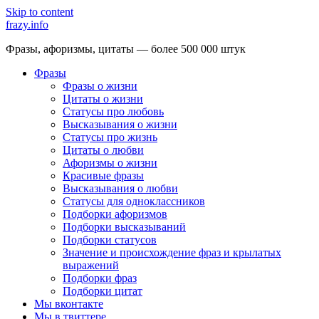
Skip to content
frazy.info
Фразы, афоризмы, цитаты — более 500 000 штук
Фразы
Фразы о жизни
Цитаты о жизни
Статусы про любовь
Высказывания о жизни
Статусы про жизнь
Цитаты о любви
Афоризмы о жизни
Красивые фразы
Высказывания о любви
Статусы для одноклассников
Подборки афоризмов
Подборки высказываний
Подборки статусов
Значение и происхождение фраз и крылатых
выражений
Подборки фраз
Подборки цитат
Мы вконтакте
Мы в твиттере