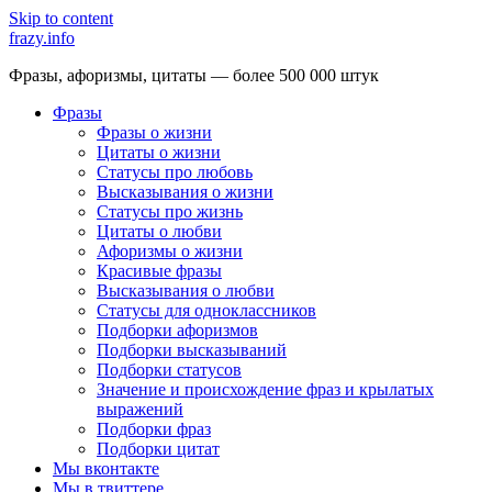
Skip to content
frazy.info
Фразы, афоризмы, цитаты — более 500 000 штук
Фразы
Фразы о жизни
Цитаты о жизни
Статусы про любовь
Высказывания о жизни
Статусы про жизнь
Цитаты о любви
Афоризмы о жизни
Красивые фразы
Высказывания о любви
Статусы для одноклассников
Подборки афоризмов
Подборки высказываний
Подборки статусов
Значение и происхождение фраз и крылатых
выражений
Подборки фраз
Подборки цитат
Мы вконтакте
Мы в твиттере