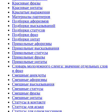
Красивые фразы
Красивые цитаты
Крылатые выражения
Материалы партнеров
Подборки афоризмов
Подборки высказываний
Подборки статусов
Подборки фраз
Подборки цитат
Прикольные афоризмы
Прикольные высказывания
Прикольные статусы
Прикольные фразы
Прикольные цитаты
Словарь молодежного сленга: значение отдельных слов
и фраз
Смешные анекдоты
Смешные афоризмы
Смешные высказывания
Смешные статусы
Смешные фразы
Смешные цитаты
Статусы в контакте
Статусы для аськи
Статусы для одноклассников