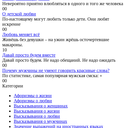
Невероятно приятно влюбляться в одного и того же человека
0
0
О детской любви
По-настоящему могут любить только дети. Они любят
искренне
0
0
Любовь меняет всё
Живёшь без девушки – на ужин жрёшь осточертевшие
макароны.
1
0
Давай просто будем вместе
Давай просто будем. Не надо обещаний. Не надо ожидать
0
0
Почему мужчины не умеют говорить красивые слова?
По статистике, самая популярная мужская смска: «
0
0
Категории
Афоризмы о жизни
Афоризмы о любви
Высказывания о женщинах
Высказывания о жизни
Высказывания о любви
Высказывания о мужчинах
Значение выражений на иностранных языках