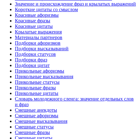
Значение и происхождение фраз и крылатых выражений
Короткие цитаты со смыслом
Красивые афоризмы
Красивые фразы
Красивые цитаты
Крылатые выражения
Материалы партнеров
Подборки афоризмов
Подборки высказываний
Подборки статусов
Подборки фраз
Подборки цитат
Прикольные афоризмы
Прикольные высказывания
Прикольные статусы
Прикольные фразы
Прикольные цитаты
Словарь молодежного сленга: значение отдельных слов
и фраз
Смешные анекдоты
Смешные афоризмы
Смешные высказывания
Смешные статусы
Смешные фразы
Смешные цитаты