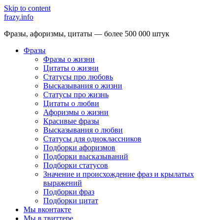
Skip to content
frazy.info
Фразы, афоризмы, цитаты — более 500 000 штук
Фразы
Фразы о жизни
Цитаты о жизни
Статусы про любовь
Высказывания о жизни
Статусы про жизнь
Цитаты о любви
Афоризмы о жизни
Красивые фразы
Высказывания о любви
Статусы для одноклассников
Подборки афоризмов
Подборки высказываний
Подборки статусов
Значение и происхождение фраз и крылатых
выражений
Подборки фраз
Подборки цитат
Мы вконтакте
Мы в твиттере